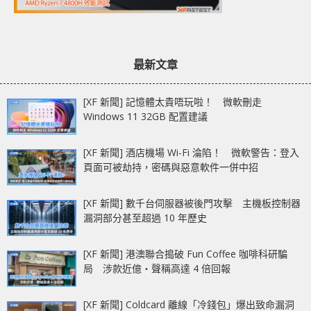
最新文章
[XF 新聞] 記憶體太貴唔玩啦！ 微軟刪走
Windows 11 32GB 配置建議
[XF 新聞] 酒店機場 Wi-Fi 淪陷！ 微軟警告：登入
頁面可被劫持，密碼與惡意軟件一併中招
[XF 新聞] 數千台伺服器被後門攻擊 主機板控制器
漏洞部分甚至超過 10 年歷史
[XF 新聞] 港澳聯合搗破 Fun Coffee 咖啡科研騙
局 涉款近億‧聲稱高達 4 倍回報
[XF 新聞] Coldcard 離線「冷錢包」爆出致命漏洞