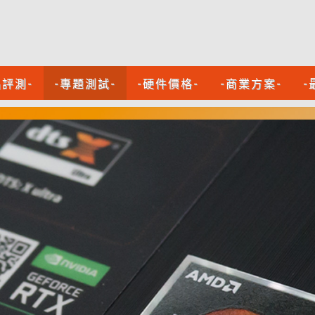
品評測-
-專題測試-
-硬件價格-
-商業方案-
-