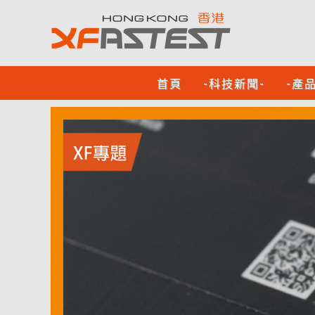
首頁
-科技新聞-
-產