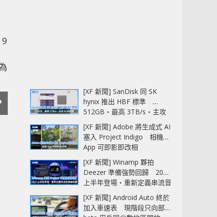
 9
為
[XF 新聞] SanDisk 同 SK
P
hynix 推出 HBF 標準
512GB‧最高 3TB/s‧主攻
AI 記憶體
[XF 新聞] Adobe 將生成式 AI
塞入 Project Indigo 相機
App 可即影即改相
[XF 新聞] Winamp 夥拍
Deezer 準備強勢回歸 2027
上半年登場‧重新定義串流音
樂播放器
[XF 新聞] Android Auto 終於
加入車速表 現階段只向部分