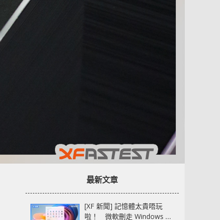
最新文章
[XF 新聞] 記憶體太貴唔玩
啦！ 微軟刪走 Windows 11