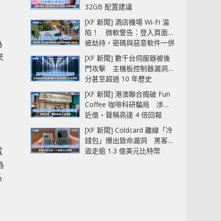
32GB 配置建議
[XF 新聞] 酒店機場 Wi-Fi 淪
陷！ 微軟警告：登入頁面可
為
被劫持，密碼與惡意軟件一併
中招
來
[XF 新聞] 數千台伺服器被後
門攻擊 主機板控制器漏洞部
分甚至超過 10 年歷史
[XF 新聞] 港澳聯合搗破 Fun
Coffee 咖啡科研騙局 涉款
近億‧聲稱高達 4 倍回報
[XF 新聞] Coldcard 離線「冷
錢包」爆出致命漏洞 黑客已
電
盜走逾 1.3 億美元比特幣
為
系