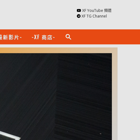
XF YouTube 頻道
XF TG Channel
最新影片-
-XF 商店-
search