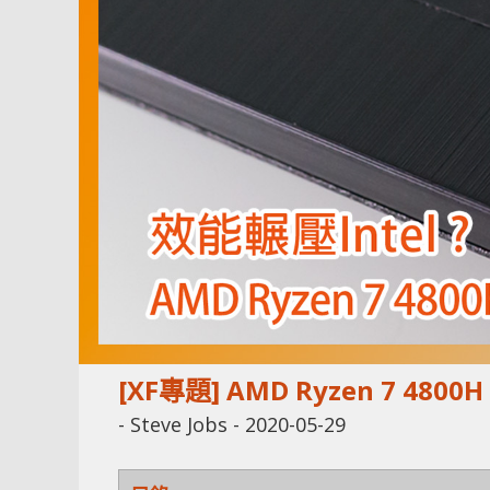
[XF專題] AMD Ryzen 7 480
-
Steve Jobs
-
2020-05-29