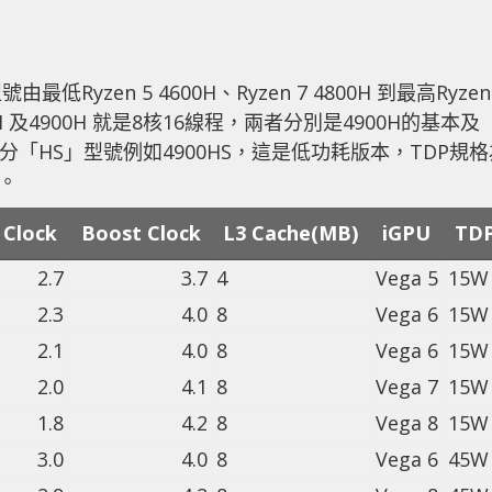
低Ryzen 5 4600H、Ryzen 7 4800H 到最高Ryzen
00H 及4900H 就是8核16線程，兩者分別是4900H的基本及
分「HS」型號例如4900HS，這是低功耗版本，TDP規格
設。
 Clock
Boost Clock
L3 Cache(MB)
iGPU
TD
2.7
3.7
4
Vega 5
15W
2.3
4.0
8
Vega 6
15W
2.1
4.0
8
Vega 6
15W
2.0
4.1
8
Vega 7
15W
1.8
4.2
8
Vega 8
15W
3.0
4.0
8
Vega 6
45W