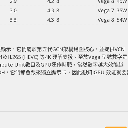
2.9
4.2
8
Vega 8
45W
3.0
4.3
8
Vega 7
35W
3.3
4.3
8
Vega 8
54W
ga內建顯示，它們屬於第五代GCN架構繪圖核心，並提供VCN
4及H.265 (HEVC) 等4K 硬解支援。至於Vega 型號數字
mpute Unit數目及GPU運作時脈，當然數字越大效能越
800H，它們都會跟來獨立顯示卡，因此想知iGPU 效能就要