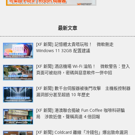
最新文章
[XF 新聞] 記憶體太貴唔玩啦！ 微軟刪走
Windows 11 32GB 配置建議
[XF 新聞] 酒店機場 Wi-Fi 淪陷！ 微軟警告：登入
頁面可被劫持，密碼與惡意軟件一併中招
[XF 新聞] 數千台伺服器被後門攻擊 主機板控制器
漏洞部分甚至超過 10 年歷史
[XF 新聞] 港澳聯合搗破 Fun Coffee 咖啡科研騙
局 涉款近億‧聲稱高達 4 倍回報
[XF 新聞] Coldcard 離線「冷錢包」爆出致命漏洞