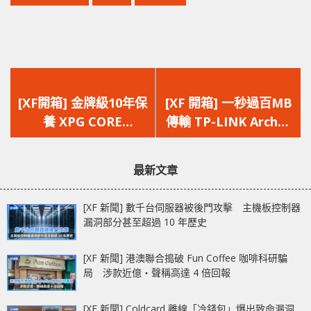
上
下
一
一
[XF開箱] 金牌級10年保
[XF 開箱] 一秒過百MB
篇
篇
養 XPG CORE
傳輸 TP-LINK Archer
文
文
REACTOR 電源器
TX3000E 無線網絡卡
章：
章：
最新文章
[XF 新聞] 數千台伺服器被後門攻擊 主機板控制器
漏洞部分甚至超過 10 年歷史
[XF 新聞] 港澳聯合搗破 Fun Coffee 咖啡科研騙
局 涉款近億‧聲稱高達 4 倍回報
[XF 新聞] Coldcard 離線「冷錢包」爆出致命漏洞