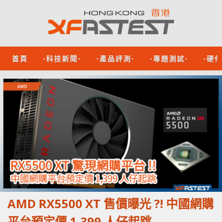
首頁
-科技新聞-
-產品評測-
-專題測試-
-硬
AMD RX5500 XT 售價曝光 ?! 中國網購
平台預定價 1,399 人仔起跳