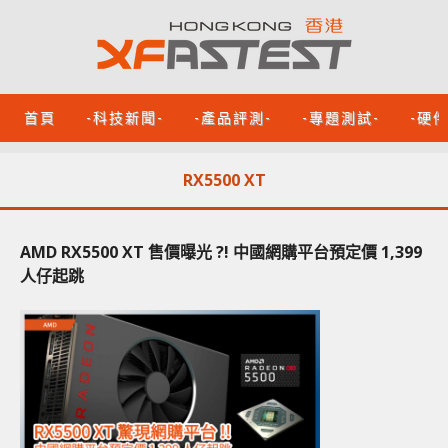
首頁
-科技新聞-
-產品評測-
-專題測試-
-硬
RX5500 XT
AMD RX5500 XT 售價曝光 ?! 中國網購平台預定價 1,399
人仔起跳