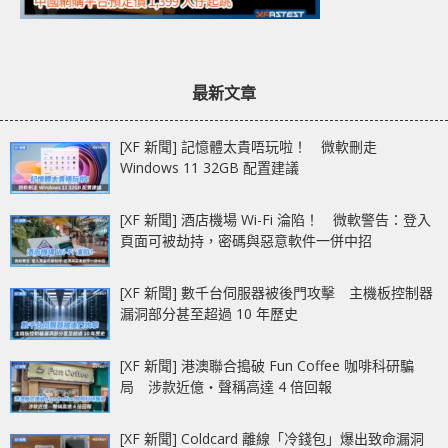
最新文章
[XF 新聞] 記憶體太貴唔玩啦！ 微軟刪走
Windows 11 32GB 配置建議
[XF 新聞] 酒店機場 Wi-Fi 淪陷！ 微軟警告：登入
頁面可被劫持，密碼與惡意軟件一併中招
[XF 新聞] 數千台伺服器被後門攻擊 主機板控制器
漏洞部分甚至超過 10 年歷史
[XF 新聞] 港澳聯合搗破 Fun Coffee 咖啡科研騙
局 涉款近億‧聲稱高達 4 倍回報
[XF 新聞] Coldcard 離線「冷錢包」爆出致命漏洞