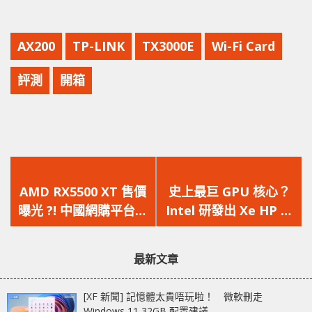
AX200
TP-LINK
TX3000E
Wi-Fi Card
評測
開箱
上
下
一
一
AMD RX5500 XT 售價
史上最巨 GPU 核心？
篇
篇
曝光 ?! 中國網購平台預
Intel 研發出 Xe HP 高
文
文
定價 1,399 人仔起跳
性能 GPU 核心
章：
章：
最新文章
[XF 新聞] 記憶體太貴唔玩啦！ 微軟刪走
Windows 11 32GB 配置建議