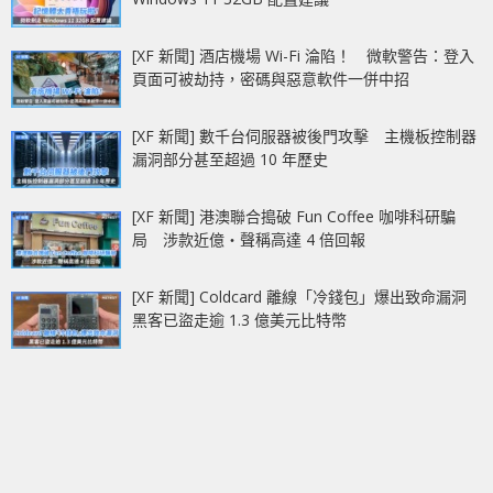
[XF 新聞] 酒店機場 Wi-Fi 淪陷！ 微軟警告：登入
頁面可被劫持，密碼與惡意軟件一併中招
[XF 新聞] 數千台伺服器被後門攻擊 主機板控制器
漏洞部分甚至超過 10 年歷史
[XF 新聞] 港澳聯合搗破 Fun Coffee 咖啡科研騙
局 涉款近億‧聲稱高達 4 倍回報
[XF 新聞] Coldcard 離線「冷錢包」爆出致命漏洞
黑客已盜走逾 1.3 億美元比特幣