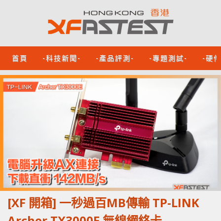
首頁
-科技新聞-
-產品評測-
-專題測試-
-硬
[XF 開箱] 一秒過百MB傳輸 TP-LINK
Archer TX3000E 無線網絡卡