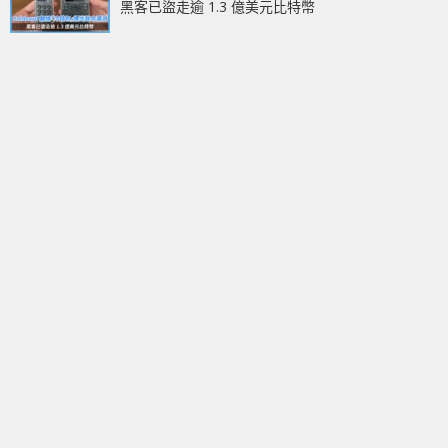
黑客已盜走逾 1.3 億美元比特幣