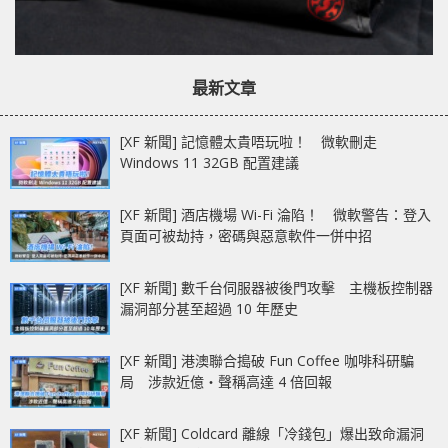
最新文章
[XF 新聞] 記憶體太貴唔玩啦！ 微軟刪走
Windows 11 32GB 配置建議
[XF 新聞] 酒店機場 Wi-Fi 淪陷！ 微軟警告：登入
頁面可被劫持，密碼與惡意軟件一併中招
[XF 新聞] 數千台伺服器被後門攻擊 主機板控制器
漏洞部分甚至超過 10 年歷史
[XF 新聞] 港澳聯合搗破 Fun Coffee 咖啡科研騙
局 涉款近億‧聲稱高達 4 倍回報
[XF 新聞] Coldcard 離線「冷錢包」爆出致命漏洞