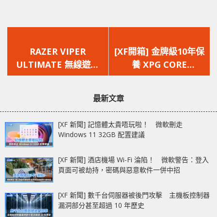
上
下
一
一
RAZER VIPER
[XF開箱] 金牌級10年保
篇
篇
ULTIMATE 無線遊戲
養 XPG CORE
文
文
滑鼠助玩家以速度制勝
REACTOR 電源器
章：
章：
最新文章
[XF 新聞] 記憶體太貴唔玩啦！ 微軟刪走
Windows 11 32GB 配置建議
[XF 新聞] 酒店機場 Wi-Fi 淪陷！ 微軟警告：登入
頁面可被劫持，密碼與惡意軟件一併中招
[XF 新聞] 數千台伺服器被後門攻擊 主機板控制器
漏洞部分甚至超過 10 年歷史