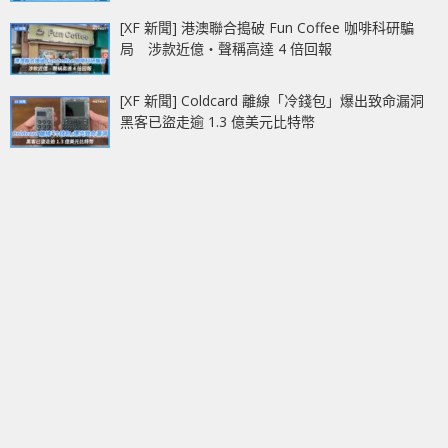
[XF 新聞] 港澳聯合搗破 Fun Coffee 咖啡科研騙
局 涉款近億‧聲稱高達 4 倍回報
[XF 新聞] Coldcard 離線「冷錢包」爆出致命漏洞
黑客已盜走逾 1.3 億美元比特幣