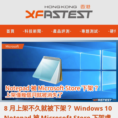
首頁
-科技新聞-
-產品評測-
-專題測試-
-硬
8 月上架不久就被下架？ Windows 10
Notepad 被 Microsoft Store 下架處