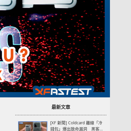
最新文章
[XF 新聞] Coldcard 離線「冷
錢包」爆出致命漏洞 黑客已