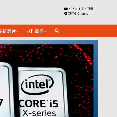
XF YouTube 頻道
XF TG Channel
最新影片-
-XF 商店-
search