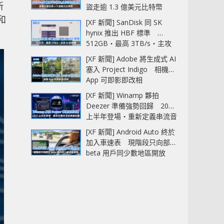
新
盜走逾 1.3 億美元比特幣
和
[XF 新聞] SanDisk 同 SK
hynix 推出 HBF 標準
512GB‧最高 3TB/s‧主攻
AI 記憶體
[XF 新聞] Adobe 將生成式 AI
塞入 Project Indigo 相機
App 可即影即改相
[XF 新聞] Winamp 夥拍
Deezer 準備強勢回歸 2027
上半年登場‧重新定義串流音
樂播放器
[XF 新聞] Android Auto 終於
加入車速表 現階段只向部分
beta 用戶同少數地區開放