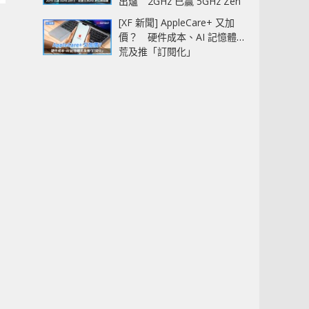
出爐 2GHz 已贏 5GHz Zen
5‧全速 5.4GHz 更拉開距離
[XF 新聞] AppleCare+ 又加
價？ 硬件成本、AI 記憶體
荒及推「訂閱化」