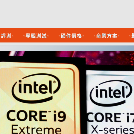
品評測-
-專題測試-
-硬件價格-
-商業方案-
-