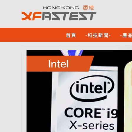
首頁
-科技新聞-
-產