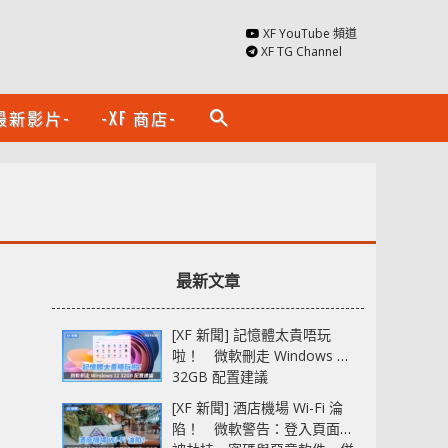
XF YouTube 頻道
XF TG Channel
最新影片-
-XF 商店-
search
最新文章
[XF 新聞] 記憶體太貴唔玩
啦！ 微軟刪走 Windows 11
32GB 配置建議
[XF 新聞] 酒店機場 Wi-Fi 淪
陷！ 微軟警告：登入頁面可