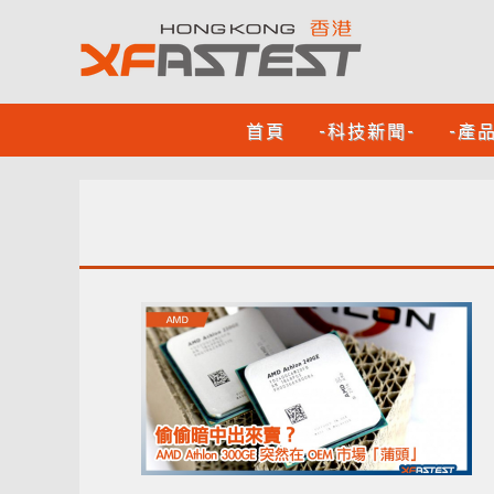
首頁
-科技新聞-
-產