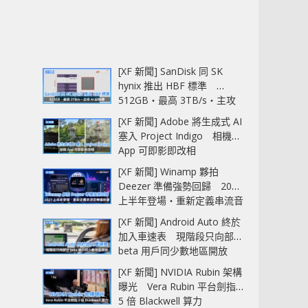
[XF 新聞] SanDisk 同 SK
hynix 推出 HBF 標準
512GB‧最高 3TB/s‧主攻
AI 記憶體
[XF 新聞] Adobe 將生成式 AI
塞入 Project Indigo 相機
App 可即影即改相
[XF 新聞] Winamp 夥拍
Deezer 準備強勢回歸 2027
上半年登場‧重新定義串流音
樂播放器
[XF 新聞] Android Auto 終於
加入車速表 現階段只向部分
beta 用戶同少數地區開放
[XF 新聞] NVIDIA Rubin 架構
曝光 Vera Rubin 平台劍指
5 倍 Blackwell 算力