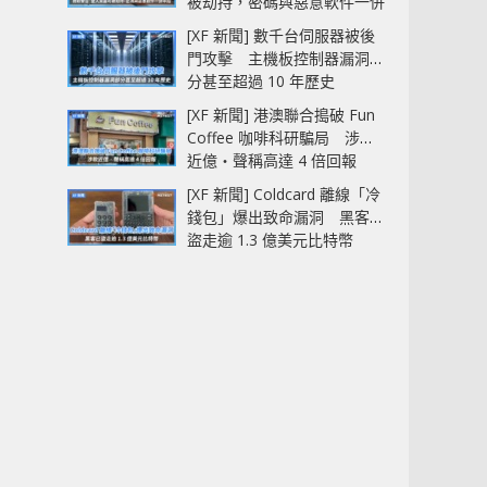
被劫持，密碼與惡意軟件一併
中招
[XF 新聞] 數千台伺服器被後
門攻擊 主機板控制器漏洞部
分甚至超過 10 年歷史
[XF 新聞] 港澳聯合搗破 Fun
Coffee 咖啡科研騙局 涉款
近億‧聲稱高達 4 倍回報
[XF 新聞] Coldcard 離線「冷
錢包」爆出致命漏洞 黑客已
盜走逾 1.3 億美元比特幣