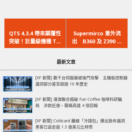
上
下
一
一
QTS 4.3.4 帶來顛覆性
Supermirco 意外流
篇
篇
突破！巨量級機種 TS-
出 B360 及 Z390 主
文
文
1635 10GbE NAS 獲得
機板曝光 主流平台將
章：
章：
快照功能，可集中儲存
衝上8核
最新文章
大量檔案快照，性價比
立即飆升
[XF 新聞] 數千台伺服器被後門攻擊 主機板控制器
漏洞部分甚至超過 10 年歷史
[XF 新聞] 港澳聯合搗破 Fun Coffee 咖啡科研騙
局 涉款近億‧聲稱高達 4 倍回報
[XF 新聞] Coldcard 離線「冷錢包」爆出致命漏洞
黑客已盜走逾 1.3 億美元比特幣