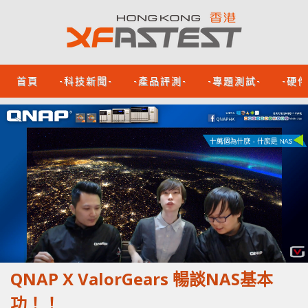
首頁
-科技新聞-
-產品評測-
-專題測試-
-硬
QNAP X ValorGears 暢談NAS基本
功！！