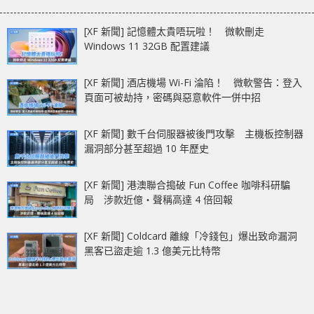
[XF 新聞] 記憶體太貴唔玩啦！ 微軟刪走
Windows 11 32GB 配置建議
[XF 新聞] 酒店機場 Wi-Fi 淪陷！ 微軟警告：登入
頁面可被劫持，密碼與惡意軟件一併中招
[XF 新聞] 數千台伺服器被後門攻擊 主機板控制器
漏洞部分甚至超過 10 年歷史
[XF 新聞] 港澳聯合搗破 Fun Coffee 咖啡科研騙
局 涉款近億‧聲稱高達 4 倍回報
[XF 新聞] Coldcard 離線「冷錢包」爆出致命漏洞
黑客已盜走逾 1.3 億美元比特幣