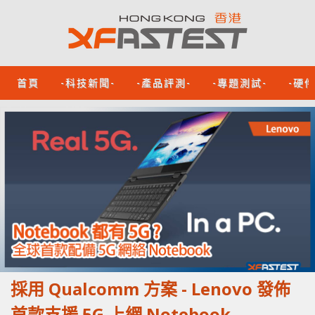
首頁
-科技新聞-
-產品評測-
-專題測試-
-硬
採用 Qualcomm 方案 - Lenovo 發佈
首款支援 5G 上網 Notebook