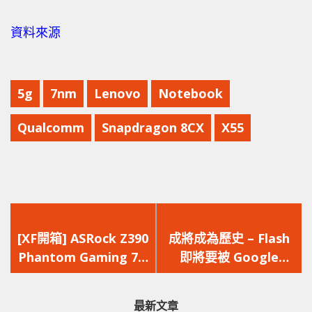
資料來源
5g
7nm
Lenovo
Notebook
Qualcomm
Snapdragon 8CX
X55
上
下
一
一
[XF開箱] ASRock Z390
成將成為歷史 – Flash
篇
篇
Phantom Gaming 7 –
即將要被 Google
文
文
原生ARGB燈效 內建
Chrome 封殺
章：
章：
2.5G網絡
最新文章