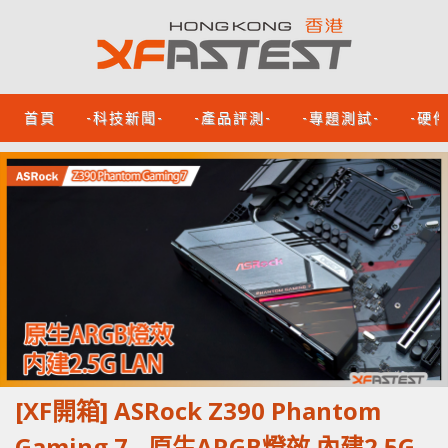
首頁
-科技新聞-
-產品評測-
-專題測試-
-硬
[XF開箱] ASRock Z390 Phantom
Gaming 7 - 原生ARGB燈效 內建2.5G