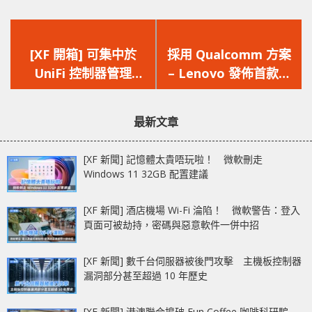
上
下
一
一
[XF 開箱] 可集中於
採用 Qualcomm 方案
篇
篇
UniFi 控制器管理
– Lenovo 發佈首款支
文
文
UniFi Security
援 5G 上網 Notebook
章：
章：
Gateway
最新文章
[XF 新聞] 記憶體太貴唔玩啦！ 微軟刪走
Windows 11 32GB 配置建議
[XF 新聞] 酒店機場 Wi-Fi 淪陷！ 微軟警告：登入
頁面可被劫持，密碼與惡意軟件一併中招
[XF 新聞] 數千台伺服器被後門攻擊 主機板控制器
漏洞部分甚至超過 10 年歷史
[XF 新聞] 港澳聯合搗破 Fun Coffee 咖啡科研騙