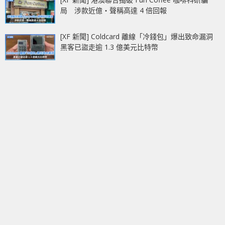
局 涉款近億‧聲稱高達 4 倍回報
[XF 新聞] Coldcard 離線「冷錢包」爆出致命漏洞
黑客已盜走逾 1.3 億美元比特幣