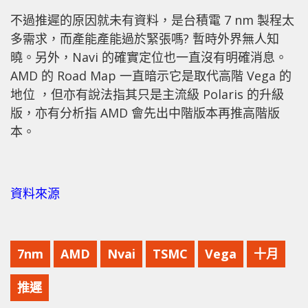
不過推遲的原因就未有資料，是台積電 7 nm 製程太
多需求，而產能產能過於緊張嗎? 暫時外界無人知
曉。另外，Navi 的確實定位也一直沒有明確消息。
AMD 的 Road Map 一直暗示它是取代高階 Vega 的
地位 ，但亦有說法指其只是主流級 Polaris 的升級
版，亦有分析指 AMD 會先出中階版本再推高階版
本。
資料來源
7nm
AMD
Nvai
TSMC
Vega
十月
推遲