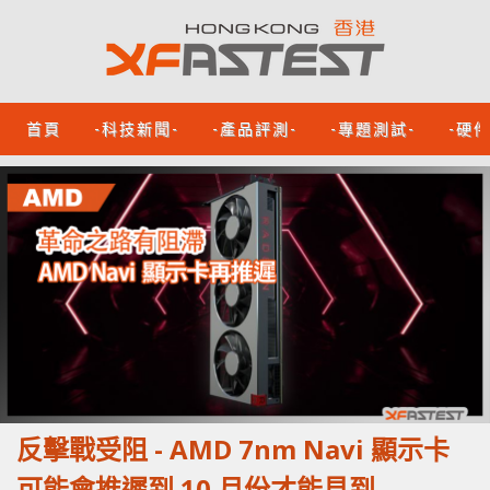
首頁
-科技新聞-
-產品評測-
-專題測試-
-硬
反擊戰受阻 - AMD 7nm Navi 顯示卡
可能會推遲到 10 月份才能見到