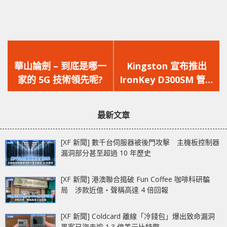
上
下
一
一
華山論劍 – 到底是哪一
Kingston 宣布推出
篇
篇
家的 5G 技術領先呢?
IronKey D300SM 管理
文
文
型號加密隨身碟
章：
章：
最新文章
[XF 新聞] 數千台伺服器被後門攻擊 主機板控制器
漏洞部分甚至超過 10 年歷史
[XF 新聞] 港澳聯合搗破 Fun Coffee 咖啡科研騙
局 涉款近億‧聲稱高達 4 倍回報
[XF 新聞] Coldcard 離線「冷錢包」爆出致命漏洞
黑客已盜走逾 1.3 億美元比特幣