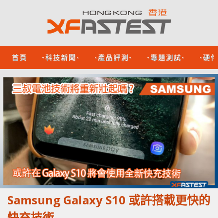
首頁
-科技新聞-
-產品評測-
-專題測試-
-硬
Samsung Galaxy S10 或許搭載更快的
快充技術