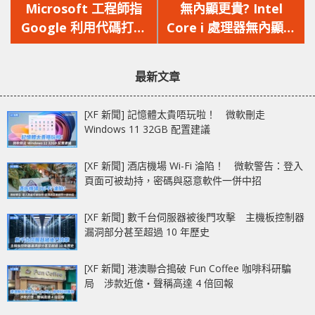
一
一
Microsoft 工程師指
無內顯更貴? Intel
篇
篇
Google 利用代碼打擊
Core i 處理器無內顯版
文
文
Edge 的效能
本出爐
章：
章：
最新文章
[XF 新聞] 記憶體太貴唔玩啦！ 微軟刪走
Windows 11 32GB 配置建議
[XF 新聞] 酒店機場 Wi-Fi 淪陷！ 微軟警告：登入
頁面可被劫持，密碼與惡意軟件一併中招
[XF 新聞] 數千台伺服器被後門攻擊 主機板控制器
漏洞部分甚至超過 10 年歷史
[XF 新聞] 港澳聯合搗破 Fun Coffee 咖啡科研騙
局 涉款近億‧聲稱高達 4 倍回報