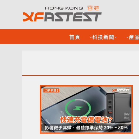
首頁
-科技新聞-
-產