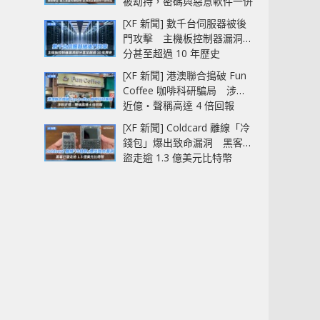
被劫持，密碼與惡意軟件一併
中招
[XF 新聞] 數千台伺服器被後
門攻擊 主機板控制器漏洞部
分甚至超過 10 年歷史
[XF 新聞] 港澳聯合搗破 Fun
Coffee 咖啡科研騙局 涉款
近億‧聲稱高達 4 倍回報
[XF 新聞] Coldcard 離線「冷
錢包」爆出致命漏洞 黑客已
盜走逾 1.3 億美元比特幣