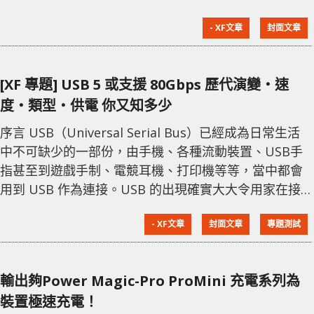
能完成為流動裝置充電，亦產生了用家的一個疑問，就
- XF文章
封面文章
是快速充電是否會對電池造成負面影響，縮知電池的壽
命。 了解電池的充電運作 以往流動裝置的電池都是採
用鎳電池，當中的最大缺點是有所謂的記憶效應
[XF 專題] USB 5 或支援 80Gbps 歷代演變‧速
（Memory Effect），簡單來說就是若果用家經常在電
度‧類型‧供電 你又知多少
池未完全用盡就進行充電，長久之下
序言 USB（Universal Serial Bus）已經成為日常生活
中不可缺少的一部份，由手機、各種流動裝置、USB手
指甚至到遊戲手制、電競耳機、打印機等等，當中都會
用到 USB 作為連接。USB 的出現確實大大令用家在接
駁各種裝置時更為方便，擁有即插即用這個功能，而隨
- XF文章
封面文章
專題測試
著 USB 的標準不斷改進及提升，無論在傳輸速度以至供
電上，每一代的 USB 都有相當顯著的升級。 USB 的演
變 現時大家最經常接觸到就是 USB 3.x 的標準，但又會
輸出夠Power Magic-Pro ProMini 充電系列為
被不同廠商所標示的 USB
裝置極速充電！