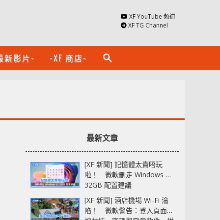
XF YouTube 頻道
XF TG Channel
最新影片-
-XF 商店-
search
最新文章
[XF 新聞] 記憶體太貴唔玩
啦！ 微軟刪走 Windows 11
32GB 配置建議
[XF 新聞] 酒店機場 Wi-Fi 淪
陷！ 微軟警告：登入頁面可