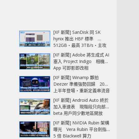
[XF 新聞] SanDisk 同 SK
hynix 推出 HBF 標準
512GB‧最高 3TB/s‧主攻
AI 記憶體
[XF 新聞] Adobe 將生成式 AI
塞入 Project Indigo 相機
App 可即影即改相
[XF 新聞] Winamp 夥拍
Deezer 準備強勢回歸 2027
上半年登場‧重新定義串流音
樂播放器
[XF 新聞] Android Auto 終於
加入車速表 現階段只向部分
beta 用戶同少數地區開放
[XF 新聞] NVIDIA Rubin 架構
曝光 Vera Rubin 平台劍指
5 倍 Blackwell 算力