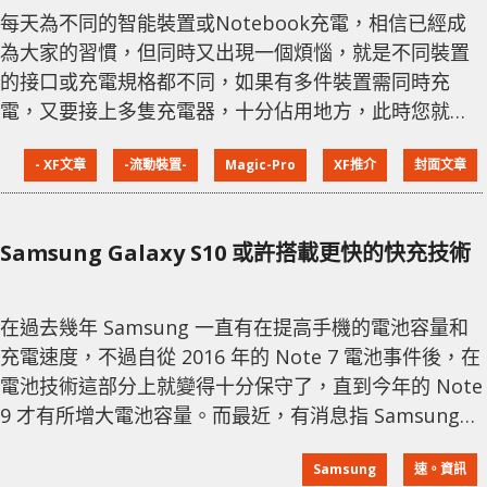
每天為不同的智能裝置或Notebook充電，相信已經成
為大家的習慣，但同時又出現一個煩惱，就是不同裝置
的接口或充電規格都不同，如果有多件裝置需同時充
電，又要接上多隻充電器，十分佔用地方，此時您就需
要一台大輸出而且支援多種充電規格的充電器。今次介
- XF文章
-流動裝置-
Magic-Pro
XF推介
封面文章
紹的Magic-Pro ProMini 充電系列，正正可以解決以上
煩惱，ProMini充電系列分別有桌面充電器及移動電
源，輸出夠高之餘亦支援多種快速充電技術，可以跟據
Samsung Galaxy S10 或許搭載更快的快充技術
自己需求選擇。 ProMini Qs120 120W 雙 PD 快速充電
器 Pro
在過去幾年 Samsung 一直有在提高手機的電池容量和
充電速度，不過自從 2016 年的 Note 7 電池事件後，在
電池技術這部分上就變得十分保守了，直到今年的 Note
9 才有所增大電池容量。而最近，有消息指 Samsung
會在明年的 Galaxy S10 中加入更先進的快充技術。 據
Samsung
速。資訊
爆料人士 Ice Universe，Samsung 明年的新旗艦機將