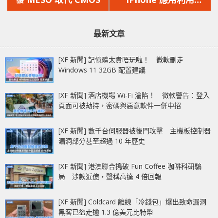
文
文
Touch ID 進行詐騙
章：
章：
最新文章
[XF 新聞] 記憶體太貴唔玩啦！ 微軟刪走
Windows 11 32GB 配置建議
[XF 新聞] 酒店機場 Wi-Fi 淪陷！ 微軟警告：登入
頁面可被劫持，密碼與惡意軟件一併中招
[XF 新聞] 數千台伺服器被後門攻擊 主機板控制器
漏洞部分甚至超過 10 年歷史
[XF 新聞] 港澳聯合搗破 Fun Coffee 咖啡科研騙
局 涉款近億‧聲稱高達 4 倍回報
[XF 新聞] Coldcard 離線「冷錢包」爆出致命漏洞
黑客已盜走逾 1.3 億美元比特幣