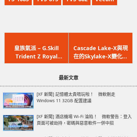
上
下
一
一
皇族氣派 – G.Skill
Cascade Lake-X與現
篇
篇
Trident Z Royal
在的Skylake-X變化不
文
文
Series DDR4 RGB 記
大，甚至主板都不用換
章：
章：
憶體
最新文章
[XF 新聞] 記憶體太貴唔玩啦！ 微軟刪走
Windows 11 32GB 配置建議
[XF 新聞] 酒店機場 Wi-Fi 淪陷！ 微軟警告：登入
頁面可被劫持，密碼與惡意軟件一併中招