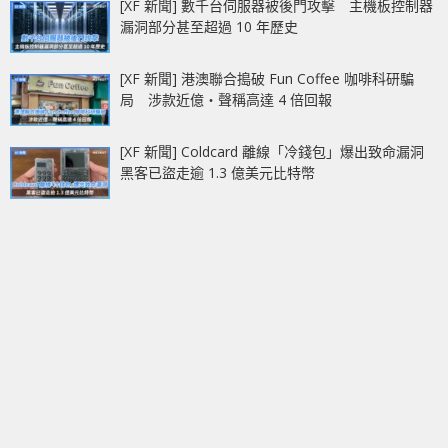
[XF 新聞] 數千台伺服器被後門攻擊 主機板控制器
漏洞部分甚至超過 10 年歷史
[XF 新聞] 港澳聯合搗破 Fun Coffee 咖啡科研騙
局 涉款近億‧聲稱高達 4 倍回報
[XF 新聞] Coldcard 離線「冷錢包」爆出致命漏洞
黑客已盜走逾 1.3 億美元比特幣