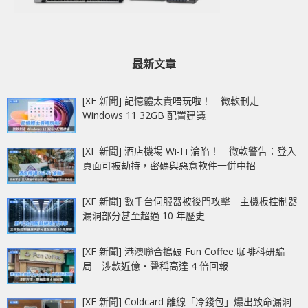
最新文章
[XF 新聞] 記憶體太貴唔玩啦！ 微軟刪走
Windows 11 32GB 配置建議
[XF 新聞] 酒店機場 Wi-Fi 淪陷！ 微軟警告：登入
頁面可被劫持，密碼與惡意軟件一併中招
[XF 新聞] 數千台伺服器被後門攻擊 主機板控制器
漏洞部分甚至超過 10 年歷史
[XF 新聞] 港澳聯合搗破 Fun Coffee 咖啡科研騙
局 涉款近億‧聲稱高達 4 倍回報
[XF 新聞] Coldcard 離線「冷錢包」爆出致命漏洞