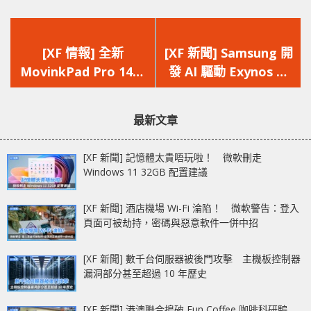
上
下
一
一
[XF 情報] 全新
[XF 新聞] Samsung 開
篇
篇
MovinkPad Pro 14
發 AI 驅動 Exynos 晶
文
文
便攜專業創作‧OLED
片 利用 NPU 即時衛
章：
章：
熒幕‧120Hz
星預測強化 5G 信號
最新文章
[XF 新聞] 記憶體太貴唔玩啦！ 微軟刪走
Windows 11 32GB 配置建議
[XF 新聞] 酒店機場 Wi-Fi 淪陷！ 微軟警告：登入
頁面可被劫持，密碼與惡意軟件一併中招
[XF 新聞] 數千台伺服器被後門攻擊 主機板控制器
漏洞部分甚至超過 10 年歷史
[XF 新聞] 港澳聯合搗破 Fun Coffee 咖啡科研騙