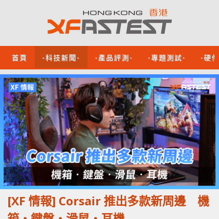
首頁
-科技新聞-
-產品評測-
-專題測試-
-硬
[XF 情報] Corsair 推出多款新周邊 機
箱‧鍵盤‧滑鼠‧耳機