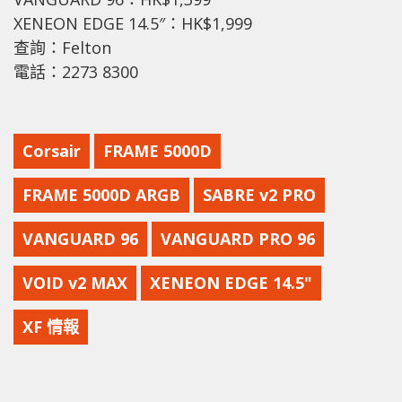
XENEON EDGE 14.5″：HK$1,999
查詢：Felton
電話：2273 8300
Corsair
FRAME 5000D
FRAME 5000D ARGB
SABRE v2 PRO
VANGUARD 96
VANGUARD PRO 96
VOID v2 MAX
XENEON EDGE 14.5"
XF 情報