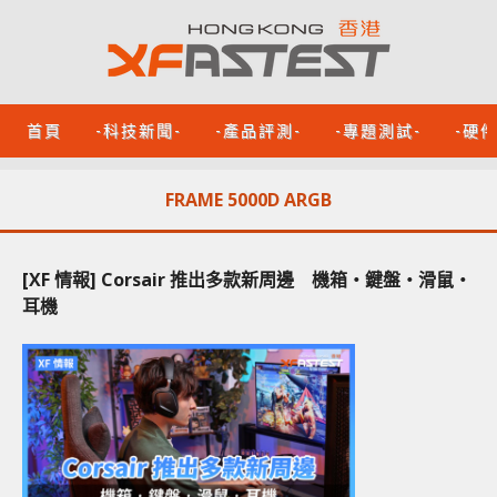
首頁
-科技新聞-
-產品評測-
-專題測試-
-硬
FRAME 5000D ARGB
[XF 情報] Corsair 推出多款新周邊 機箱‧鍵盤‧滑鼠‧
耳機