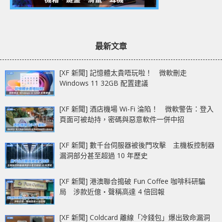
最新文章
[XF 新聞] 記憶體太貴唔玩啦！ 微軟刪走
Windows 11 32GB 配置建議
[XF 新聞] 酒店機場 Wi-Fi 淪陷！ 微軟警告：登入
頁面可被劫持，密碼與惡意軟件一併中招
[XF 新聞] 數千台伺服器被後門攻擊 主機板控制器
漏洞部分甚至超過 10 年歷史
[XF 新聞] 港澳聯合搗破 Fun Coffee 咖啡科研騙
局 涉款近億‧聲稱高達 4 倍回報
[XF 新聞] Coldcard 離線「冷錢包」爆出致命漏洞