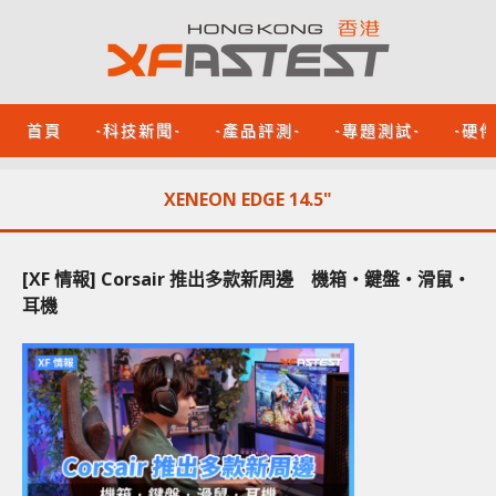
首頁
-科技新聞-
-產品評測-
-專題測試-
-硬
XENEON EDGE 14.5"
[XF 情報] Corsair 推出多款新周邊 機箱‧鍵盤‧滑鼠‧
耳機