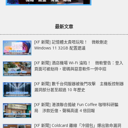
最新文章
[XF 新聞] 記憶體太貴唔玩啦！ 微軟刪走
Windows 11 32GB 配置建議
[XF 新聞] 酒店機場 Wi-Fi 淪陷！ 微軟警告：登入
頁面可被劫持，密碼與惡意軟件一併中招
[XF 新聞] 數千台伺服器被後門攻擊 主機板控制器
漏洞部分甚至超過 10 年歷史
[XF 新聞] 港澳聯合搗破 Fun Coffee 咖啡科研騙
局 涉款近億‧聲稱高達 4 倍回報
[XF 新聞] Coldcard 離線「冷錢包」爆出致命漏洞