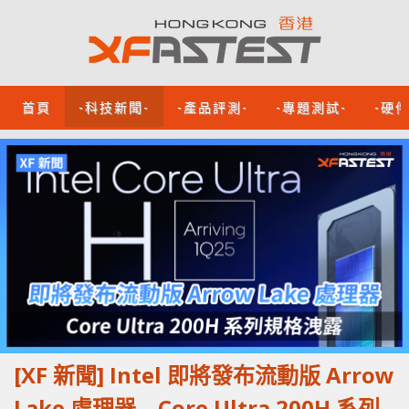
首頁
-科技新聞-
-產品評測-
-專題測試-
-硬
[XF 新聞] Intel 即將發布流動版 Arrow
Lake 處理器 Core Ultra 200H 系列