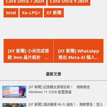
Core Ultra 7 265H
Core Ultra 9 285H
Intel
Xe-LPG+
XF 新聞
上
下
一
一
[XF 新聞] 小米完成首
[XF 新聞] WhatsApp
篇
篇
款 3nm 晶片設計 有
推出 Meta AI 個人助
文
文
望 2025 年上半年推出
理 無需離開 APP 可
章：
章：
直接發送訊息、設定提
最新文章
醒、查詢資訊
[XF 新聞] 記憶體太貴唔玩啦！ 微軟刪走
Windows 11 32GB 配置建議
[XF 新聞] 酒店機場 Wi-Fi 淪陷！ 微軟警告：登入