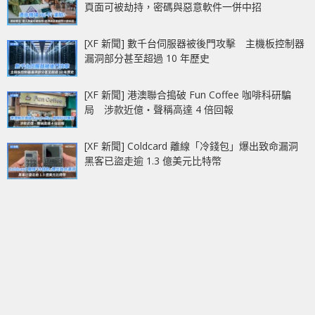
頁面可被劫持，密碼與惡意軟件一併中招
[XF 新聞] 數千台伺服器被後門攻擊 主機板控制器
漏洞部分甚至超過 10 年歷史
[XF 新聞] 港澳聯合搗破 Fun Coffee 咖啡科研騙
局 涉款近億‧聲稱高達 4 倍回報
[XF 新聞] Coldcard 離線「冷錢包」爆出致命漏洞
黑客已盜走逾 1.3 億美元比特幣