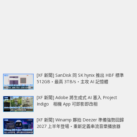
[XF 新聞] SanDisk 同 SK hynix 推出 HBF 標準
512GB‧最高 3TB/s‧主攻 AI 記憶體
[XF 新聞] Adobe 將生成式 AI 塞入 Project
Indigo 相機 App 可即影即改相
[XF 新聞] Winamp 夥拍 Deezer 準備強勢回歸
2027 上半年登場‧重新定義串流音樂播放器