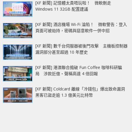
[XF 新聞] 記憶體太貴唔玩啦！ 微軟刪走
Windows 11 32GB 配置建議
[XF 新聞] 酒店機場 Wi-Fi 淪陷！ 微軟警告：登入
頁面可被劫持，密碼與惡意軟件一併中招
[XF 新聞] 數千台伺服器被後門攻擊 主機板控制器
漏洞部分甚至超過 10 年歷史
[XF 新聞] 港澳聯合搗破 Fun Coffee 咖啡科研騙
局 涉款近億‧聲稱高達 4 倍回報
[XF 新聞] Coldcard 離線「冷錢包」爆出致命漏洞
黑客已盜走逾 1.3 億美元比特幣