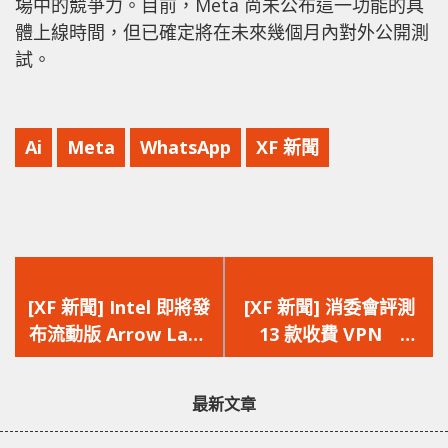
場中的競爭力。目前，Meta 尚未公布這一功能的具
體上線時間，但已確定將在未來幾個月內對外公開測
試。
Ai
Meta
WhatsApp
XF 新聞
上
下
一
一
[XF 新聞] Intel 即將發
[XF 新聞] 消委會評測
篇
篇
布流動版 Arrow Lake
13 款收費 VPN
文
文
處理器 Core Ultra
Proton VPN Plus 及
章：
章：
200H 系列規格洩露
PIA 表現出色
最新文章