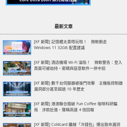
最新文章
[XF 新聞] 記憶體太貴唔玩啦！ 微軟刪走
Windows 11 32GB 配置建議
[XF 新聞] 酒店機場 Wi-Fi 淪陷！ 微軟警告：登入
頁面可被劫持，密碼與惡意軟件一併中招
[XF 新聞] 數千台伺服器被後門攻擊 主機板控制器
漏洞部分甚至超過 10 年歷史
[XF 新聞] 港澳聯合搗破 Fun Coffee 咖啡科研騙
局 涉款近億‧聲稱高達 4 倍回報
[XF 新聞] Coldcard 離線「冷錢包」爆出致命漏洞