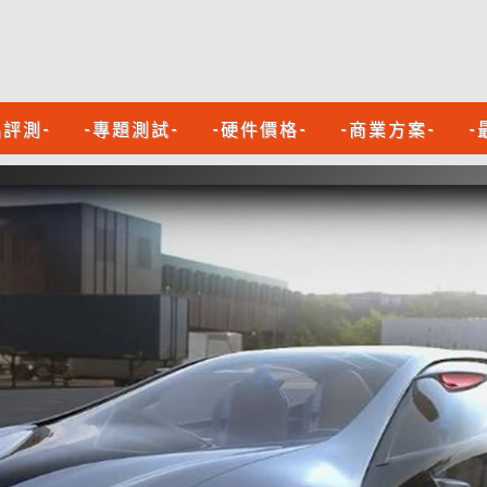
品評測-
-專題測試-
-硬件價格-
-商業方案-
-