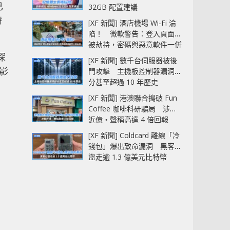
已
32GB 配置建議
時
[XF 新聞] 酒店機場 Wi-Fi 淪
陷！ 微軟警告：登入頁面可
被劫持，密碼與惡意軟件一併
中招
深
[XF 新聞] 數千台伺服器被後
光影
門攻擊 主機板控制器漏洞部
分甚至超過 10 年歷史
[XF 新聞] 港澳聯合搗破 Fun
Coffee 咖啡科研騙局 涉款
近億‧聲稱高達 4 倍回報
[XF 新聞] Coldcard 離線「冷
錢包」爆出致命漏洞 黑客已
盜走逾 1.3 億美元比特幣