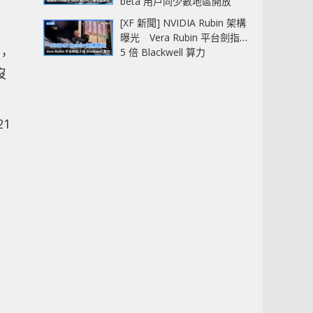
beta 用戶同少數地區開放
[XF 新聞] NVIDIA Rubin 架構
個
曝光 Vera Rubin 平台劍指
5 倍 Blackwell 算力
定，
沒
21