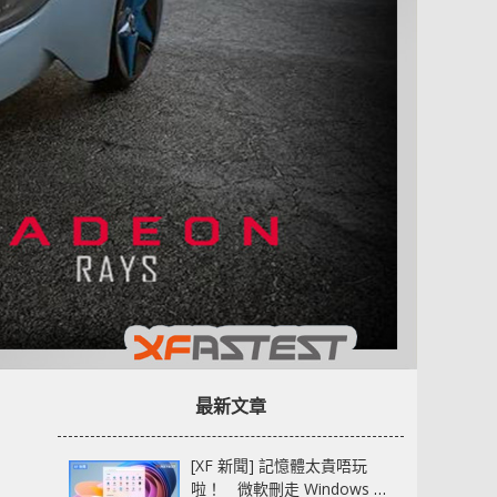
最新文章
[XF 新聞] 記憶體太貴唔玩
啦！ 微軟刪走 Windows 11