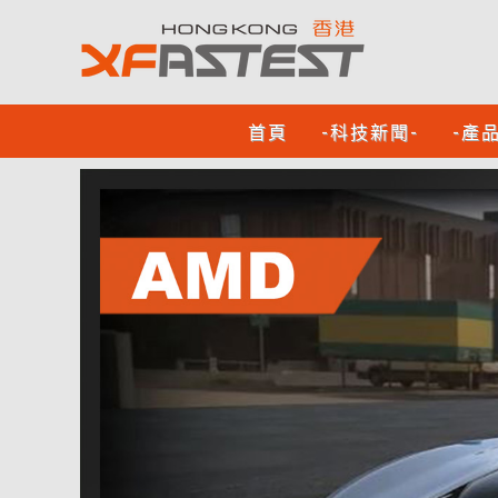
首頁
-科技新聞-
-產