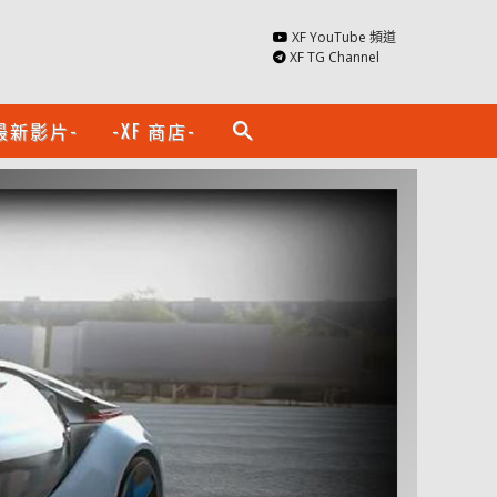
XF YouTube 頻道
XF TG Channel
最新影片-
-XF 商店-
search