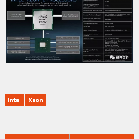
Intel
Xeon