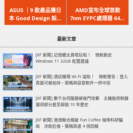
上
下
一
一
ASUS ｜9 款產品獲日
AMD宣布全球首款
篇
篇
本 Good Design 設計
7nm EYPC處理器 64核
文
文
大獎
128線程
章：
章：
最新文章
[XF 新聞] 記憶體太貴唔玩啦！ 微軟刪走
Windows 11 32GB 配置建議
[XF 新聞] 酒店機場 Wi-Fi 淪陷！ 微軟警告：登入
頁面可被劫持，密碼與惡意軟件一併中招
[XF 新聞] 數千台伺服器被後門攻擊 主機板控制器
漏洞部分甚至超過 10 年歷史
[XF 新聞] 港澳聯合搗破 Fun Coffee 咖啡科研騙
局 涉款近億‧聲稱高達 4 倍回報