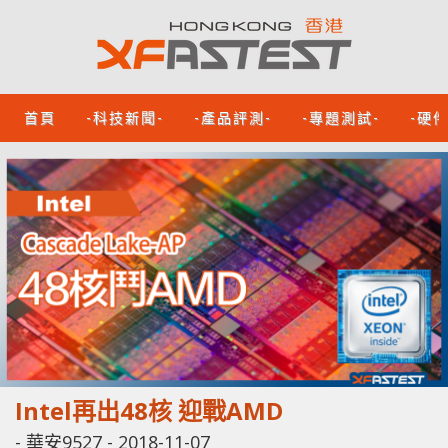
首頁
-科技新聞-
-產品評測-
-專題測試-
-硬
Intel再出48核 迎戰AMD
-
華安9527
-
2018-11-07