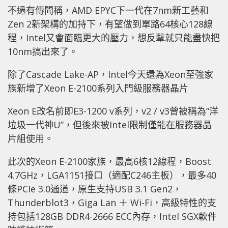
不過有傳聞稱，AMD EPYC下一代在7nm新工藝和
Zen 2新架構的加持下，有望做到單路64核心128線
程，Intel又會面臨更大的壓力，想反擊就只能盡快把
10nm搞出來了。
除了Cascade Lake-AP，Intel今天還為Xeon至強家
族新增了Xeon E-2100系列入門級服務器晶片
Xeon E改名前即E3-1200 v系列，v2 / v3曾被稱為“洋
垃圾一代神U”，但後來被Intel限制僅能在服務器晶
片組使用。
此次的Xeon E-2100家族，最高6核12線程，Boost
4.7GHz，LGA1151接口（適配C246主板），最多40
條PCIe 3.0通道，原生支持USB 3.1 Gen2，
Thunderblot3，Giga Lan ＋ Wi-Fi，高級特性的支
持包括128GB DDR4-2666 ECC內存，Intel SGX軟件