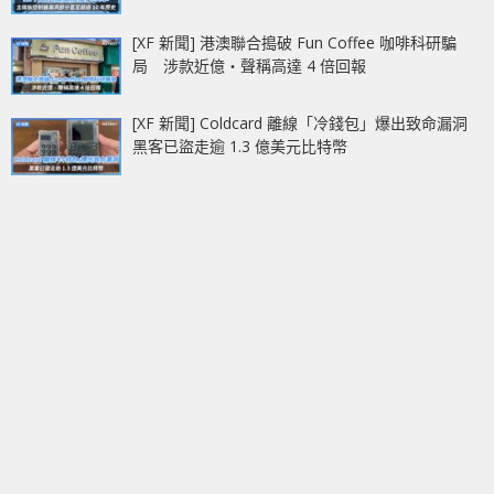
[XF 新聞] 港澳聯合搗破 Fun Coffee 咖啡科研騙
局 涉款近億‧聲稱高達 4 倍回報
[XF 新聞] Coldcard 離線「冷錢包」爆出致命漏洞
黑客已盜走逾 1.3 億美元比特幣