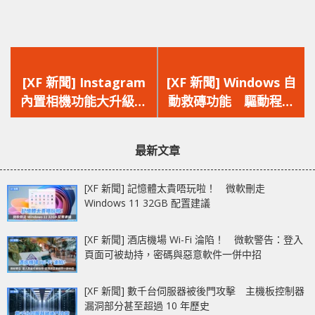
上
下
一
一
[XF 新聞] Instagram
[XF 新聞] Windows 自
篇
篇
內置相機功能大升級
動救磚功能 驅動程式
文
文
Android 用家獨享
出錯將自動觸發「時光
章：
章：
Ultra HDR 與夜拍模式
倒流」
最新文章
解鎖
[XF 新聞] 記憶體太貴唔玩啦！ 微軟刪走
Windows 11 32GB 配置建議
[XF 新聞] 酒店機場 Wi-Fi 淪陷！ 微軟警告：登入
頁面可被劫持，密碼與惡意軟件一併中招
[XF 新聞] 數千台伺服器被後門攻擊 主機板控制器
漏洞部分甚至超過 10 年歷史