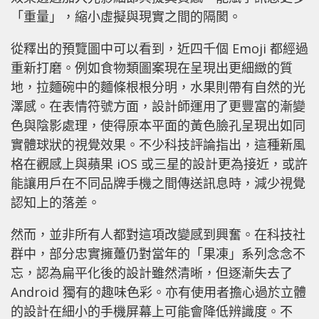
「重量」，縮小虛擬與現實之間的隔閡。
從釋出的預覽圖中可以看到，近四千個 Emoji 都經過
重新打磨。例如食物類圖案現在呈現出更細緻的質
地，拉麵碗中的麵條根根分明，水果則帶有自然的光
澤感。在表情符號方面，設計師運用了更豐富的漸變
色與陰影處理，使得原本平面的黃色臉孔呈現出如同
實體球狀的視覺效果。不少科技評論指出，這種新風
格在觀感上與蘋果 iOS 或三星的設計更為接近，或許
能讓用戶在不同品牌手機之間傳送訊息時，減少視覺
認知上的落差。
然而，並非所有人都對這項改變感到興奮。在科技社
群中，部分忠實擁躉仍對當年的「果凍」系列念念不
忘，認為扁平化後的設計雖然清晰，但逐漸失去了
Android 獨有的趣味色彩。亦有使用者擔心過於立體
的設計在細小的手機屏幕上可能會降低辨識度。不