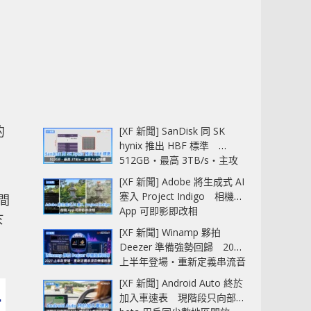
的
[XF 新聞] SanDisk 同 SK
hynix 推出 HBF 標準
512GB‧最高 3TB/s‧主攻
AI 記憶體
[XF 新聞] Adobe 將生成式 AI
塞入 Project Indigo 相機
間
App 可即影即改相
於
[XF 新聞] Winamp 夥拍
Deezer 準備強勢回歸 2027
上半年登場‧重新定義串流音
樂播放器
[XF 新聞] Android Auto 終於
加入車速表 現階段只向部分