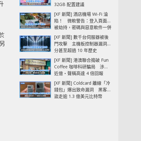
升
32GB 配置建議
[XF 新聞] 酒店機場 Wi-Fi 淪
陷！ 微軟警告：登入頁面可
被劫持，密碼與惡意軟件一併
中招
已於
[XF 新聞] 數千台伺服器被後
，另
門攻擊 主機板控制器漏洞部
分甚至超過 10 年歷史
[XF 新聞] 港澳聯合搗破 Fun
Coffee 咖啡科研騙局 涉款
近億‧聲稱高達 4 倍回報
[XF 新聞] Coldcard 離線「冷
錢包」爆出致命漏洞 黑客已
盜走逾 1.3 億美元比特幣