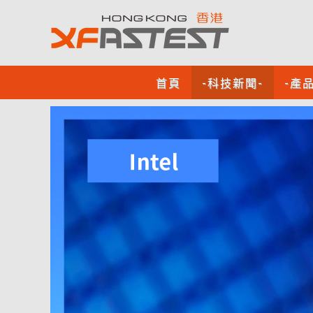
首頁
-科技新聞-
-產