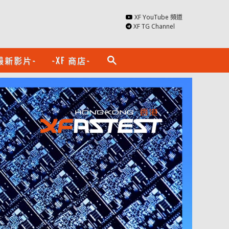
XF YouTube 頻道
XF TG Channel
最新影片-
-XF 商店-
search