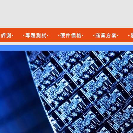
品評測-
-專題測試-
-硬件價格-
-商業方案-
-