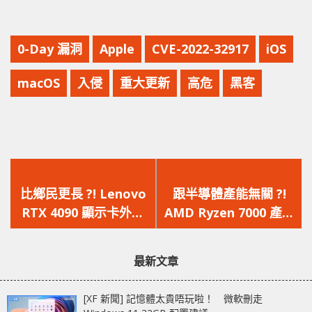
0-Day 漏洞
Apple
CVE-2022-32917
iOS
macOS
入侵
重大更新
高危
黑客
上
下
一
一
比鄉民更長 ?! Lenovo
跟半導體產能無關 ?!
篇
篇
RTX 4090 顯示卡外觀
AMD Ryzen 7000 產能
文
文
曝光，卡身長度接近 36
已解決，供應不成問題
章：
章：
cm
最新文章
[XF 新聞] 記憶體太貴唔玩啦！ 微軟刪走