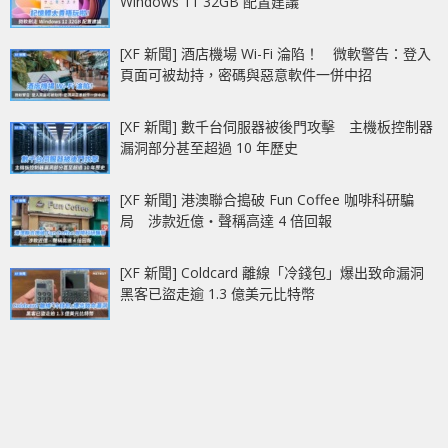
Windows 11 32GB 配置建議
[XF 新聞] 酒店機場 Wi-Fi 淪陷！ 微軟警告：登入
頁面可被劫持，密碼與惡意軟件一併中招
[XF 新聞] 數千台伺服器被後門攻擊 主機板控制器
漏洞部分甚至超過 10 年歷史
[XF 新聞] 港澳聯合搗破 Fun Coffee 咖啡科研騙
局 涉款近億‧聲稱高達 4 倍回報
[XF 新聞] Coldcard 離線「冷錢包」爆出致命漏洞
黑客已盜走逾 1.3 億美元比特幣