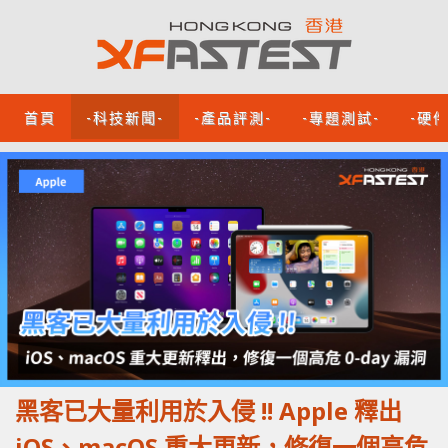
首頁
-科技新聞-
-產品評測-
-專題測試-
-硬
黑客已大量利用於入侵 !! Apple 釋出
iOS、macOS 重大更新，修復一個高危