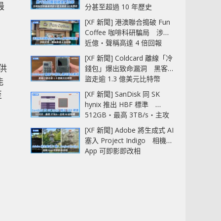
最
分甚至超過 10 年歷史
[XF 新聞] 港澳聯合搗破 Fun
Coffee 咖啡科研騙局 涉款
近億‧聲稱高達 4 倍回報
[XF 新聞] Coldcard 離線「冷
供
錢包」爆出致命漏洞 黑客已
盜走逾 1.3 億美元比特幣
能
至
[XF 新聞] SanDisk 同 SK
hynix 推出 HBF 標準
512GB‧最高 3TB/s‧主攻
AI 記憶體
[XF 新聞] Adobe 將生成式 AI
塞入 Project Indigo 相機
App 可即影即改相