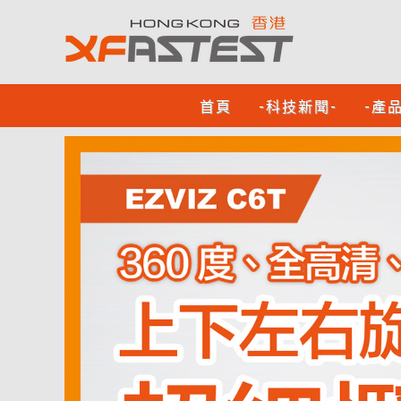
首頁
-科技新聞-
-產