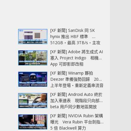
[XF 新聞] SanDisk 同 SK
hynix 推出 HBF 標準
512GB‧最高 3TB/s‧主攻
AI 記憶體
[XF 新聞] Adobe 將生成式 AI
塞入 Project Indigo 相機
App 可即影即改相
[XF 新聞] Winamp 夥拍
Deezer 準備強勢回歸 2027
上半年登場‧重新定義串流音
樂播放器
[XF 新聞] Android Auto 終於
加入車速表 現階段只向部分
beta 用戶同少數地區開放
[XF 新聞] NVIDIA Rubin 架構
曝光 Vera Rubin 平台劍指
5 倍 Blackwell 算力