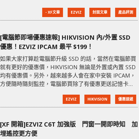
對於辦公室或工廠等地方，一般的 IPCAM 就未必有防水
- XF文章
EZVIZ
封面文章
產品評測
防塵設計，尤其對於工場地方經過長時間使用下，或者
會影響到 IPCAM 的功能。 完全無線設計 今次介紹的
EZVIZ BC1-B1 在安裝上確實大大降低了難度，採用了完
[電腦節即場優惠速報] HIKVISION 內/外置 SSD
全無線設計，全因 IPCAM 內建了 12,900
優惠！EZVIZ IPCAM 最平 $199！
如果大家打算趁電腦節升級 SSD 的話，當然在電腦節買
就有更好的優惠價，HIKVISION 無論是外置或內置 SSD
均有優惠價。另外，越來越多人會在家中安裝 IPCAM，
方便隨時隨刻監控，電腦節買除了有優惠更送記憶卡。
HIKVISION 多個型號均有優惠價，當中包括C100 SATA
EZVIZ
HIKVISION
優惠速遞
內置 SSD、V100 SATA 內置 SSD、E100N M.2 SATA
SSD 及 E2000 M.2 NVMe SSD。在多款產品之中，最抵
玩應該是最高容量的 C100 系列之中的
[XF 開箱]EZVIZ C6T 加強版 門窗一開即時知 加
埋遙控更方便