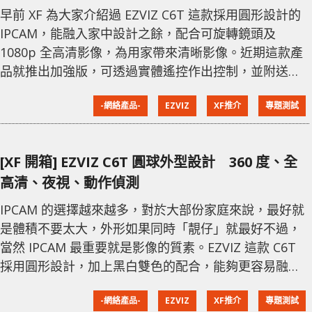
早前 XF 為大家介紹過 EZVIZ C6T 這款採用圓形設計的
IPCAM，能融入家中設計之餘，配合可旋轉鏡頭及
1080p 全高清影像，為用家帶來清晰影像。近期這款產
品就推出加強版，可透過實體遙控作出控制，並附送一
個磁力感應器，當門或窗開啟即會發出警報。 EZVIZ
-網絡產品-
EZVIZ
XF推介
專題測試
C6T 雖然機身細小，但鏡頭擁有 200 萬像素，無論是影
片或擷取的影像最高達 1920 x 1080，手機、平板電腦
或電腦上觀看都有相當清晰的影像。C6T 除了能滿足日
[XF 開箱] EZVIZ C6T 圓球外型設計 360 度、全
間的監控之外，透過機身上的紅外線功能，就算是
高清、夜視、動作偵測
IPCAM 的選擇越來越多，對於大部份家庭來說，最好就
是體積不要太大，外形如果同時「靚仔」就最好不過，
當然 IPCAM 最重要就是影像的質素。EZVIZ 這款 C6T
採用圓形設計，加上黑白雙色的配合，能夠更容易融入
家中的不同設計，方便擺放在家中不同位置，配合可旋
-網絡產品-
EZVIZ
XF推介
專題測試
轉的鏡頭與及支援最高 1080p 全高清影像，為用家帶來