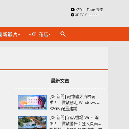
XF YouTube 頻道
XF TG Channel
最新影片-
-XF 商店-
search
最新文章
[XF 新聞] 記憶體太貴唔玩
啦！ 微軟刪走 Windows 11
32GB 配置建議
[XF 新聞] 酒店機場 Wi-Fi 淪
陷！ 微軟警告：登入頁面可