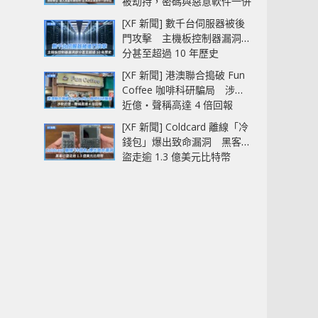
被劫持，密碼與惡意軟件一併
中招
[XF 新聞] 數千台伺服器被後
門攻擊 主機板控制器漏洞部
分甚至超過 10 年歷史
[XF 新聞] 港澳聯合搗破 Fun
Coffee 咖啡科研騙局 涉款
近億‧聲稱高達 4 倍回報
[XF 新聞] Coldcard 離線「冷
錢包」爆出致命漏洞 黑客已
盜走逾 1.3 億美元比特幣