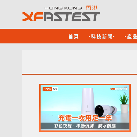
首頁
-科技新聞-
-產