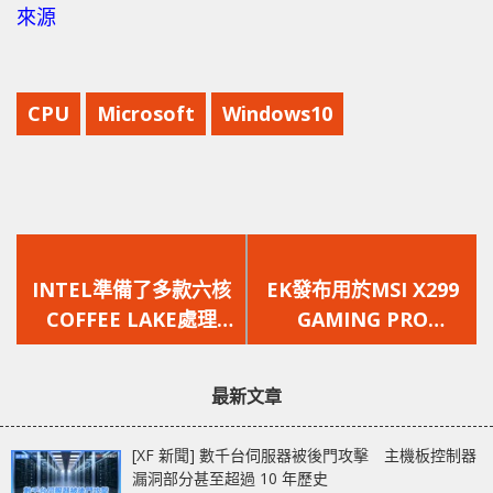
來源
CPU
Microsoft
Windows10
上
下
一
一
INTEL準備了多款六核
EK發布用於MSI X299
篇
篇
COFFEE LAKE處理
GAMING PRO
文
文
器，連CORE I5也有六
CARBON的RGB水冷頭
章：
章：
核產品
最新文章
[XF 新聞] 數千台伺服器被後門攻擊 主機板控制器
漏洞部分甚至超過 10 年歷史