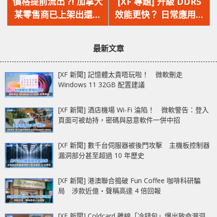
一
一
價格提前流出 ?! 加拿大
[XF 專題] 升級 DDR5
篇
篇
某零售商已上架出還未
效能更快？ 日常應用‧
文
文
發佈的 Intel 第 12 代
剪片‧遊戲實測
章：
章：
Alder Lake 處理器
最新文章
[XF 新聞] 記憶體太貴唔玩啦！ 微軟刪走
Windows 11 32GB 配置建議
[XF 新聞] 酒店機場 Wi-Fi 淪陷！ 微軟警告：登入
頁面可被劫持，密碼與惡意軟件一併中招
[XF 新聞] 數千台伺服器被後門攻擊 主機板控制器
漏洞部分甚至超過 10 年歷史
[XF 新聞] 港澳聯合搗破 Fun Coffee 咖啡科研騙
局 涉款近億‧聲稱高達 4 倍回報
[XF 新聞] Coldcard 離線「冷錢包」爆出致命漏洞