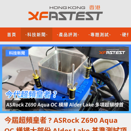
首頁
-科技新聞-
-產品評測-
-專題測試-
-硬
今屆超頻皇者 ? ASRock Z690 Aqua
OC 橫掃大部份 Alder Lake 基準測試項