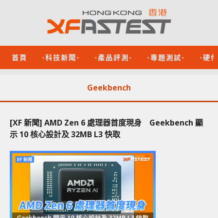
首頁
-科技新聞-
-產品評測-
-專題測試-
-硬
Geekbench
[XF 新聞] AMD Zen 6 處理器首度現身 Geekbench 顯
示 10 核心設計及 32MB L3 快取