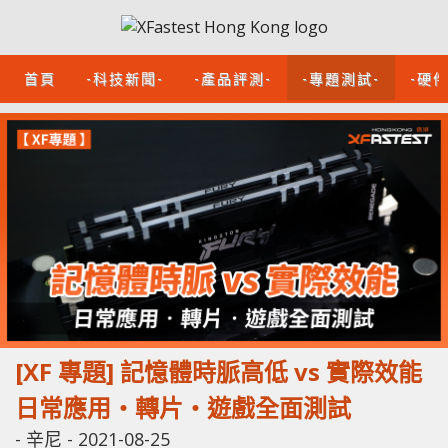
首頁
-科技新聞-
-產品評測-
-專題測試-
-硬
[XF 專題] 記憶體時脈高低 vs 實際效能
日常應用‧轉片‧遊戲全面測試
-
辛尼
-
2021-08-25