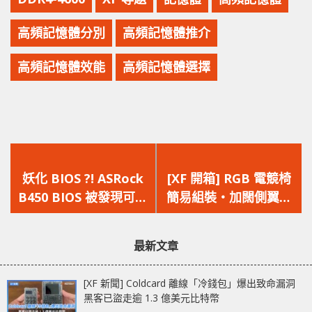
高頻記憶體分別
高頻記憶體推介
高頻記憶體效能
高頻記憶體選擇
上
下
一
一
妖化 BIOS ?! ASRock
[XF 開箱] RGB 電競椅
篇
篇
B450 BIOS 被發現可讓
簡易組裝‧加闊側翼‧
文
文
ASUS X370 主機板解封
180 度躺平‧4D 手托
章：
章：
支援 AMD Zen3 處理
GALAX Gaming
最新文章
器
Chair（GC-02）
[XF 新聞] Coldcard 離線「冷錢包」爆出致命漏洞
黑客已盜走逾 1.3 億美元比特幣