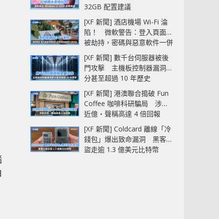
32GB 配置建議
[XF 新聞] 酒店機場 Wi-Fi 淪
陷！ 微軟警告：登入頁面可
被劫持，密碼與惡意軟件一併
中招
[XF 新聞] 數千台伺服器被後
門攻擊 主機板控制器漏洞部
分甚至超過 10 年歷史
[XF 新聞] 港澳聯合搗破 Fun
Coffee 咖啡科研騙局 涉款
近億‧聲稱高達 4 倍回報
[XF 新聞] Coldcard 離線「冷
錢包」爆出致命漏洞 黑客已
盜走逾 1.3 億美元比特幣
腦
由