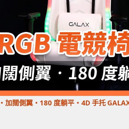
裝‧加闊側翼‧180 度躺平‧4D 手托 GALA