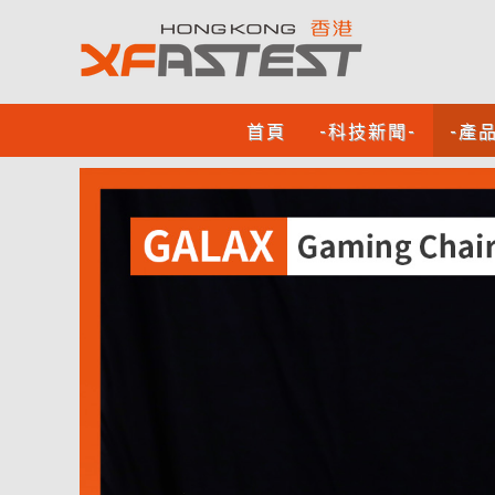
首頁
-科技新聞-
-產