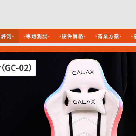
品評測-
-專題測試-
-硬件價格-
-商業方案-
-