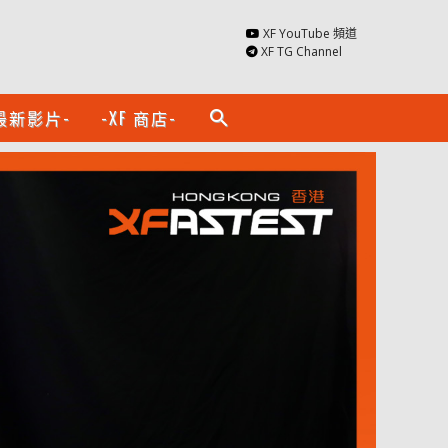
XF YouTube 頻道
XF TG Channel
最新影片-
-XF 商店-
search