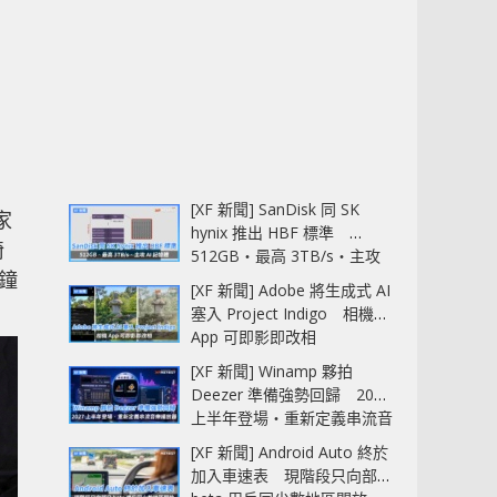
[XF 新聞] SanDisk 同 SK
家
hynix 推出 HBF 標準
椅
512GB‧最高 3TB/s‧主攻
鐘
AI 記憶體
[XF 新聞] Adobe 將生成式 AI
塞入 Project Indigo 相機
App 可即影即改相
[XF 新聞] Winamp 夥拍
Deezer 準備強勢回歸 2027
上半年登場‧重新定義串流音
樂播放器
[XF 新聞] Android Auto 終於
加入車速表 現階段只向部分