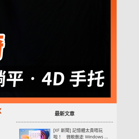
X
最新文章
[XF 新聞] 記憶體太貴唔玩
啦！ 微軟刪走 Windows 11