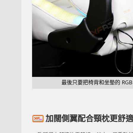
最後只要把椅背和坐墊的 RGB 
加闊側翼配合頸枕更舒