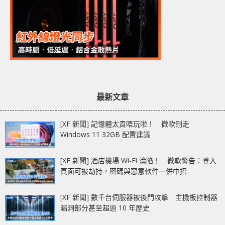
最新文章
[XF 新聞] 記憶體太貴唔玩啦！ 微軟刪走
Windows 11 32GB 配置建議
[XF 新聞] 酒店機場 Wi-Fi 淪陷！ 微軟警告：登入
頁面可被劫持，密碼與惡意軟件一併中招
[XF 新聞] 數千台伺服器被後門攻擊 主機板控制器
漏洞部分甚至超過 10 年歷史