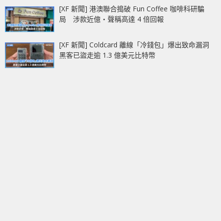
[XF 新聞] 港澳聯合搗破 Fun Coffee 咖啡科研騙
局 涉款近億‧聲稱高達 4 倍回報
[XF 新聞] Coldcard 離線「冷錢包」爆出致命漏洞
黑客已盜走逾 1.3 億美元比特幣