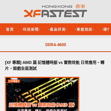
首頁
-科技新聞-
-產品評測-
-專題測試-
-硬
DDR4-4600
[XF 專題] AMD 篇 記憶體時脈 vs 實際效能 日常應用‧轉
片‧遊戲全面測試