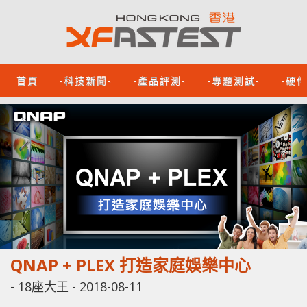
首頁
-科技新聞-
-產品評測-
-專題測試-
-硬
QNAP + PLEX 打造家庭娛樂中心
-
18座大王
-
2018-08-11