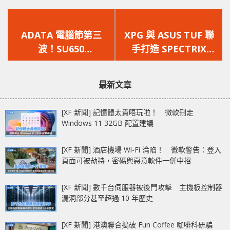
上
下
一
一
ADATA 電腦節第三
XPG 與 ASUS TUF 聯
篇
篇
波！SU650
手打造 SPECTRIX
文
文
120/240/480/960GB
D41 電競記憶體
章：
章：
都有優惠！！
最新文章
[XF 新聞] 記憶體太貴唔玩啦！ 微軟刪走
Windows 11 32GB 配置建議
[XF 新聞] 酒店機場 Wi-Fi 淪陷！ 微軟警告：登入
頁面可被劫持，密碼與惡意軟件一併中招
[XF 新聞] 數千台伺服器被後門攻擊 主機板控制器
漏洞部分甚至超過 10 年歷史
[XF 新聞] 港澳聯合搗破 Fun Coffee 咖啡科研騙