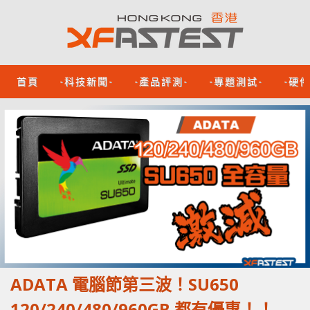
首頁
-科技新聞-
-產品評測-
-專題測試-
-硬
ADATA 電腦節第三波！SU650
120/240/480/960GB 都有優惠！！