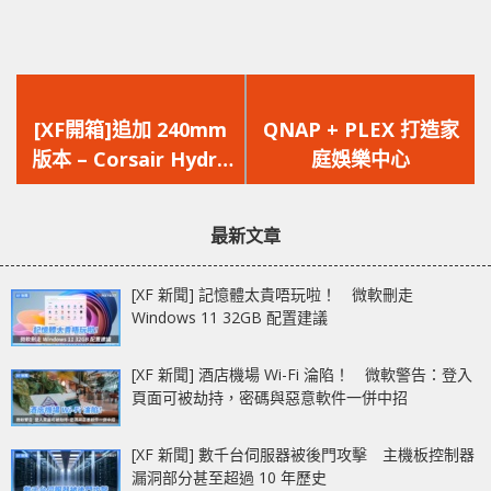
上
下
一
一
[XF開箱]追加 240mm
QNAP + PLEX 打造家
篇
篇
版本 – Corsair Hydro
庭娛樂中心
文
文
Series H100i Pro RGB
章：
章：
最新文章
[XF 新聞] 記憶體太貴唔玩啦！ 微軟刪走
Windows 11 32GB 配置建議
[XF 新聞] 酒店機場 Wi-Fi 淪陷！ 微軟警告：登入
頁面可被劫持，密碼與惡意軟件一併中招
[XF 新聞] 數千台伺服器被後門攻擊 主機板控制器
漏洞部分甚至超過 10 年歷史