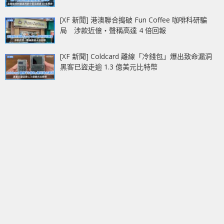
[XF 新聞] 港澳聯合搗破 Fun Coffee 咖啡科研騙
局 涉款近億‧聲稱高達 4 倍回報
[XF 新聞] Coldcard 離線「冷錢包」爆出致命漏洞
黑客已盜走逾 1.3 億美元比特幣