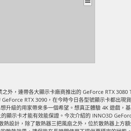
menu
 解禁之外，連帶各大顯示卡廠商推出的 GeForce RTX 3080 T
Force RTX 3090，在今時今日各型號顯示卡都出現
想升級的用家帶來多一個希望。想真正體驗 4K 遊戲，基
或以上的顯示卡才能有效能保證。今次介紹的 INNO3D GeForc
，採用 4 風扇散熱設計，除了散熱器三把風扇之外，位於散熱器上方