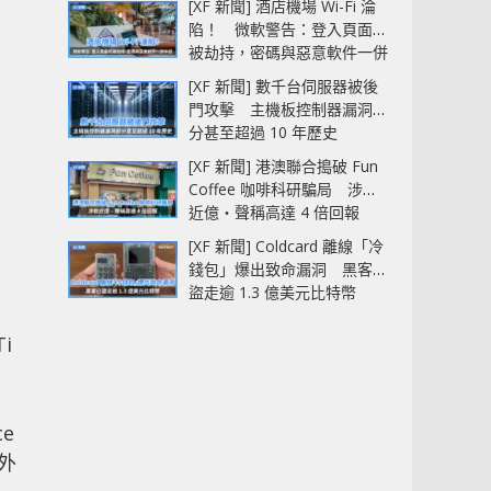
[XF 新聞] 酒店機場 Wi-Fi 淪
陷！ 微軟警告：登入頁面可
被劫持，密碼與惡意軟件一併
中招
[XF 新聞] 數千台伺服器被後
門攻擊 主機板控制器漏洞部
分甚至超過 10 年歷史
[XF 新聞] 港澳聯合搗破 Fun
Coffee 咖啡科研騙局 涉款
近億‧聲稱高達 4 倍回報
[XF 新聞] Coldcard 離線「冷
錢包」爆出致命漏洞 黑客已
盜走逾 1.3 億美元比特幣
i
貨
e
額外