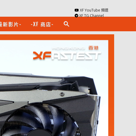
XF YouTube 頻道
XF TG Channel
最新影片-
-XF 商店-
search