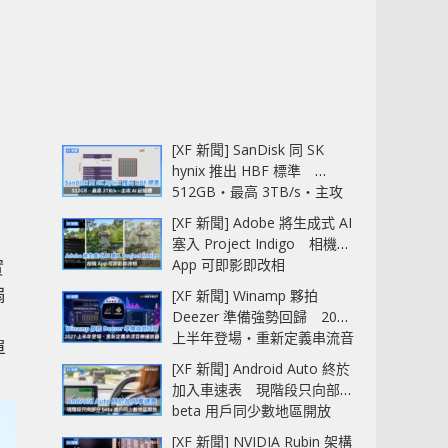
。
[XF 新聞] SanDisk 同 SK
hynix 推出 HBF 標準
512GB‧最高 3TB/s‧主攻
AI 記憶體
[XF 新聞] Adobe 將生成式 AI
塞入 Project Indigo 相機
App 可即影即改相
實
扇
[XF 新聞] Winamp 夥拍
Deezer 準備強勢回歸 2027
上半年登場‧重新定義串流音
單
樂播放器
[XF 新聞] Android Auto 終於
加入車速表 現階段只向部分
beta 用戶同少數地區開放
[XF 新聞] NVIDIA Rubin 架構