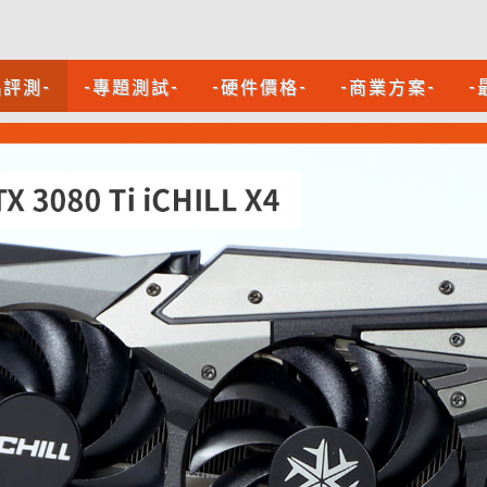
品評測-
-專題測試-
-硬件價格-
-商業方案-
-