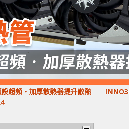
四風扇預設超頻‧加厚散熱器提升散熱 INNO3
X4