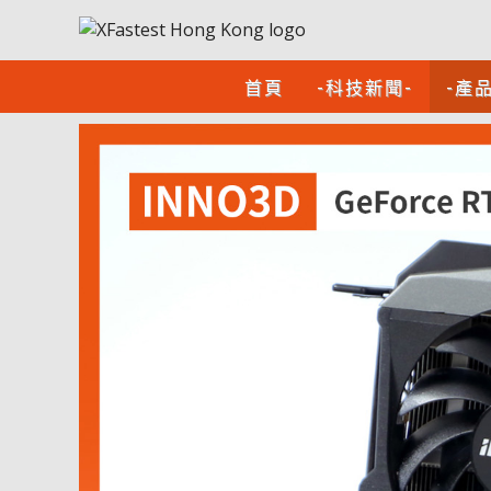
首頁
-科技新聞-
-產