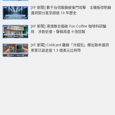
[XF 新聞] 數千台伺服器被後門攻擊 主機板控制器
漏洞部分甚至超過 10 年歷史
[XF 新聞] 港澳聯合搗破 Fun Coffee 咖啡科研騙
局 涉款近億‧聲稱高達 4 倍回報
[XF 新聞] Coldcard 離線「冷錢包」爆出致命漏洞
黑客已盜走逾 1.3 億美元比特幣