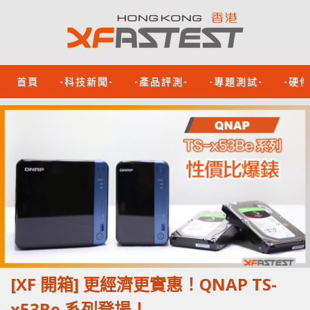
首頁
-科技新聞-
-產品評測-
-專題測試-
-硬
[XF 開箱] 更經濟更實惠！QNAP TS-
x53Be 系列登場！