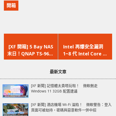
開箱
上
下
一
一
[XF 開箱] 5 Bay NAS
Intel 再爆安全漏洞
篇
篇
末日！QNAP TS-963X
1~8 代 Intel Core 處
文
文
混合式9 Bay設計，迎
理器全部中招
章：
章：
接10G世代！
最新文章
[XF 新聞] 記憶體太貴唔玩啦！ 微軟刪走
Windows 11 32GB 配置建議
[XF 新聞] 酒店機場 Wi-Fi 淪陷！ 微軟警告：登入
頁面可被劫持，密碼與惡意軟件一併中招