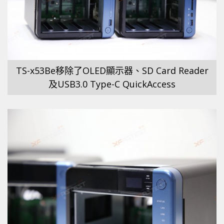
TS-x53Be移除了OLED顯示器、SD Card Reader
及USB3.0 Type-C QuickAccess