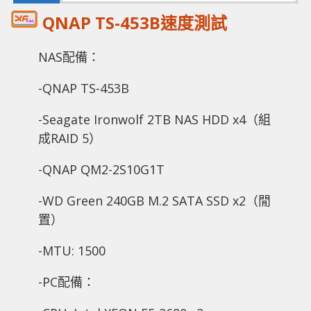
QNAP TS-453B速度測試
NAS配備：
-QNAP TS-453B
-Seagate Ironwolf 2TB NAS HDD x4（組
成RAID 5）
-QNAP QM2-2S10G1T
-WD Green 240GB M.2 SATA SSD x2（閒
置）
-MTU: 1500
-PC配備：