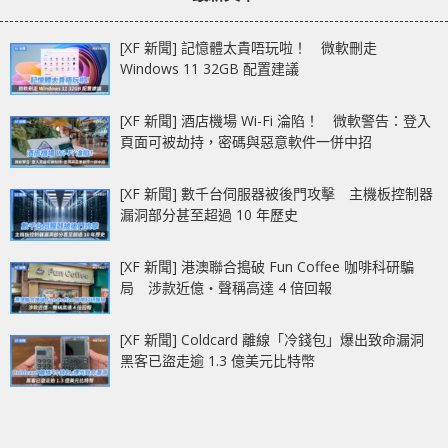
[XF 新聞] 記憶體太貴唔玩啦！ 微軟刪走
Windows 11 32GB 配置建議
[XF 新聞] 酒店機場 Wi-Fi 淪陷！ 微軟警告：登入
頁面可被劫持，密碼與惡意軟件一併中招
[XF 新聞] 數千台伺服器被後門攻擊 主機板控制器
漏洞部分甚至超過 10 年歷史
[XF 新聞] 港澳聯合搗破 Fun Coffee 咖啡科研騙
局 涉款近億‧聲稱高達 4 倍回報
[XF 新聞] Coldcard 離線「冷錢包」爆出致命漏洞
黑客已盜走逾 1.3 億美元比特幣