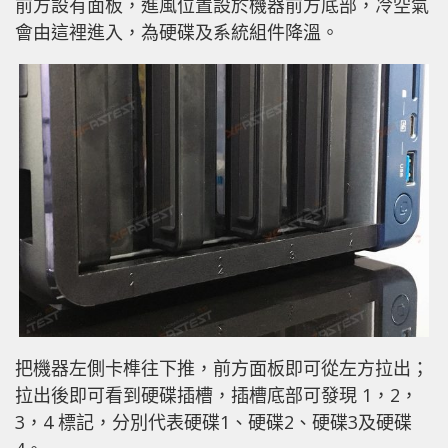
前方設有面板，進風位置設於機器前方底部，冷空氣
會由這裡進入，為硬碟及系統組件降溫。
把機器左側卡榫往下推，前方面板即可從左方拉出；
拉出後即可看到硬碟插槽，插槽底部可發現 1，2，
3，4 標記，分別代表硬碟1、硬碟2、硬碟3及硬碟