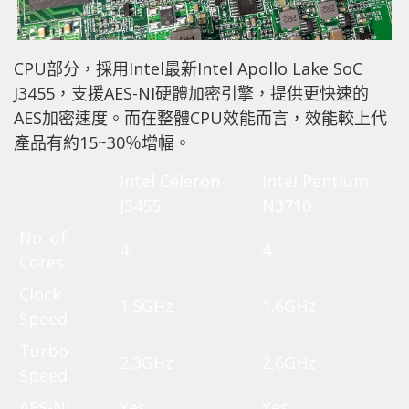
CPU部分，採用Intel最新Intel Apollo Lake SoC
J3455，支援AES-NI硬體加密引擎，提供更快速的
AES加密速度。而在整體CPU效能而言，效能較上代
產品有約15~30％增幅。
Intel Celeron
Intel Pentium
J3455
N3710
No. of
4
4
Cores
Clock
1.5GHz
1.6GHz
Speed
Turbo
2.3GHz
2.6GHz
Speed
AES-NI
Yes
Yes