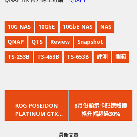
10G NAS
10GbE
10GbE NAS
NAS
QNAP
QTS
Review
Snapshot
TS-253B
TS-453B
TS-653B
評測
開箱
上
下
一
一
ROG POSEIDON
8月份顯示卡記憶體價
篇
篇
PLATINUM GTX
格升幅超過30%
文
文
1080TI O11G
章：
章：
最新文章