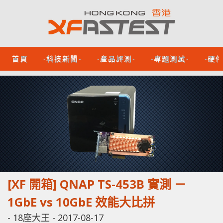
首頁
-科技新聞-
-產品評測-
-專題測試-
-硬
[XF 開箱] QNAP TS-453B 實測 －
1GbE vs 10GbE 效能大比拼
-
18座大王
-
2017-08-17