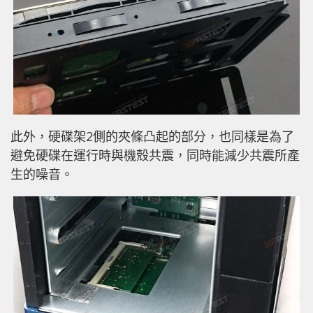
此外，硬碟架2側的夾條凸起的部分，也同樣是為了
避免硬碟在運行時與機殼共震，同時能減少共震所產
生的噪音。