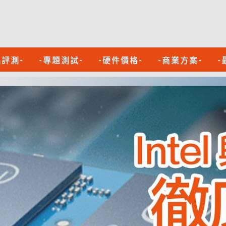
品評測-
-專題測試-
-硬件價格-
-商業方案-
-