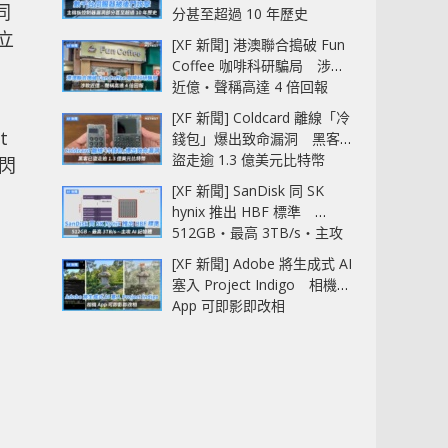
同
分甚至超過 10 年歷史
獨立
[XF 新聞] 港澳聯合搗破 Fun
Coffee 咖啡科研騙局 涉款
近億‧聲稱高達 4 倍回報
[XF 新聞] Coldcard 離線「冷
t
錢包」爆出致命漏洞 黑客已
盜走逾 1.3 億美元比特幣
快閃
[XF 新聞] SanDisk 同 SK
hynix 推出 HBF 標準
512GB‧最高 3TB/s‧主攻
AI 記憶體
[XF 新聞] Adobe 將生成式 AI
塞入 Project Indigo 相機
App 可即影即改相