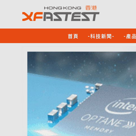
首頁
-科技新聞-
-產