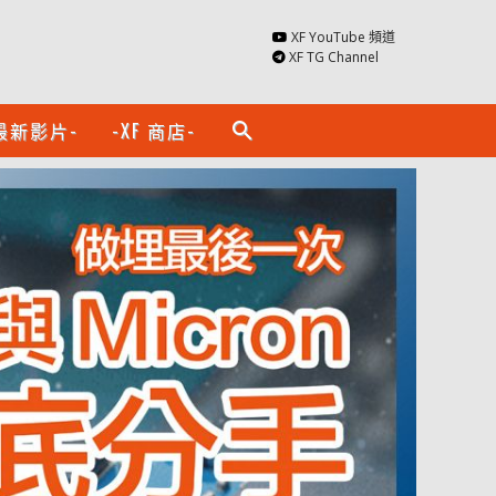
XF YouTube 頻道
XF TG Channel
最新影片-
-XF 商店-
search