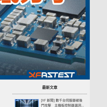
最新文章
[XF 新聞] 數千台伺服器被後
門攻擊 主機板控制器漏洞部