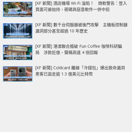
[XF 新聞] 酒店機場 Wi-Fi 淪陷！ 微軟警告：登入
頁面可被劫持，密碼與惡意軟件一併中招
[XF 新聞] 數千台伺服器被後門攻擊 主機板控制器
漏洞部分甚至超過 10 年歷史
[XF 新聞] 港澳聯合搗破 Fun Coffee 咖啡科研騙
局 涉款近億‧聲稱高達 4 倍回報
[XF 新聞] Coldcard 離線「冷錢包」爆出致命漏洞
黑客已盜走逾 1.3 億美元比特幣