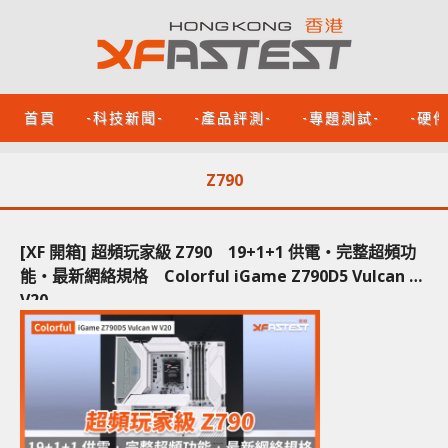
首頁
-科技新聞-
-產品評測-
-專題測試-
-硬
Z790
[XF 開箱] 超頻玩家級 Z790 19+1+1 供電‧完整超頻功
能‧最新網絡規格 Colorful iGame Z790D5 Vulcan W
V20