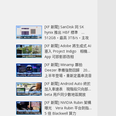
[XF 新聞] SanDisk 同 SK
hynix 推出 HBF 標準
512GB‧最高 3TB/s‧主攻
AI 記憶體
[XF 新聞] Adobe 將生成式 AI
塞入 Project Indigo 相機
App 可即影即改相
[XF 新聞] Winamp 夥拍
Deezer 準備強勢回歸 2027
上半年登場‧重新定義串流音
樂播放器
[XF 新聞] Android Auto 終於
加入車速表 現階段只向部分
beta 用戶同少數地區開放
[XF 新聞] NVIDIA Rubin 架構
曝光 Vera Rubin 平台劍指
5 倍 Blackwell 算力