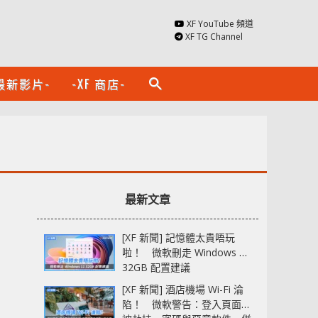
XF YouTube 頻道
XF TG Channel
最新影片-
-XF 商店-
search
最新文章
[XF 新聞] 記憶體太貴唔玩
啦！ 微軟刪走 Windows 11
32GB 配置建議
[XF 新聞] 酒店機場 Wi-Fi 淪
陷！ 微軟警告：登入頁面可