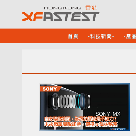
首頁
-科技新聞-
-產