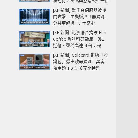
被劫持，密碼與惡意軟件一併
中招
[XF 新聞] 數千台伺服器被後
門攻擊 主機板控制器漏洞部
分甚至超過 10 年歷史
[XF 新聞] 港澳聯合搗破 Fun
Coffee 咖啡科研騙局 涉款
近億‧聲稱高達 4 倍回報
[XF 新聞] Coldcard 離線「冷
錢包」爆出致命漏洞 黑客已
盜走逾 1.3 億美元比特幣