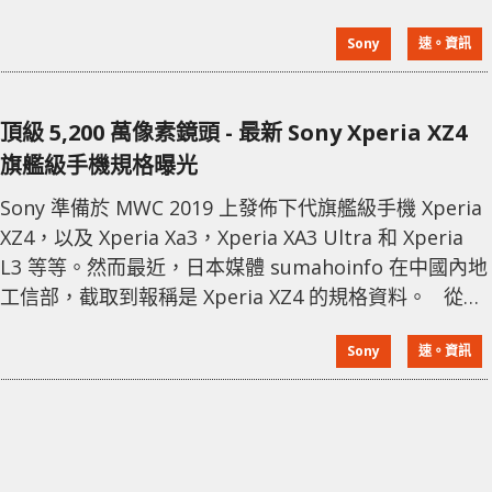
拍照水平卻並未讓人印象深刻。不僅如此 SONY 的手機
Sony
速。資訊
業務一直在虧損 (去年 Q4 報虧 155 億日元)，一年也只
能賣出 650 萬台機器。 對此 SONY 全球營銷高級經理
Adam Marsh 在接受採訪時披露了一些內情。Marsh 表
頂級 5,200 萬像素鏡頭 - 最新 Sony Xperia XZ4
旗艦級手機規格曝光
Sony 準備於 MWC 2019 上發佈下代旗艦級手機 Xperia
XZ4，以及 Xperia Xa3，Xperia XA3 Ultra 和 Xperia
L3 等等。然而最近，日本媒體 sumahoinfo 在中國內地
工信部，截取到報稱是 Xperia XZ4 的規格資料。 從資
料上可見，配備 6.4" 21:9 OLED 屏幕，解像度為 3,360
Sony
速。資訊
x 1,440，搭載 Snapdragon 855 處理器，8GB RAM (為
Sony 首次用上 8GB RAM)，儲存