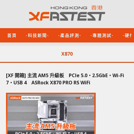
首頁
-科技新聞-
-產品評測-
-專題測試-
-硬
X870
[XF 開箱] 主流 AM5 升級板 PCIe 5.0‧2.5GbE‧Wi-Fi
7‧USB 4 ASRock X870 PRO RS WiFi