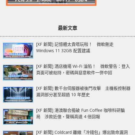
最新文章
[XF 新聞] 記憶體太貴唔玩啦！ 微軟刪走
Windows 11 32GB 配置建議
[XF 新聞] 酒店機場 Wi-Fi 淪陷！ 微軟警告：登入
頁面可被劫持，密碼與惡意軟件一併中招
[XF 新聞] 數千台伺服器被後門攻擊 主機板控制器
漏洞部分甚至超過 10 年歷史
[XF 新聞] 港澳聯合搗破 Fun Coffee 咖啡科研騙
局 涉款近億‧聲稱高達 4 倍回報
[XF 新聞] Coldcard 離線「冷錢包」爆出致命漏洞