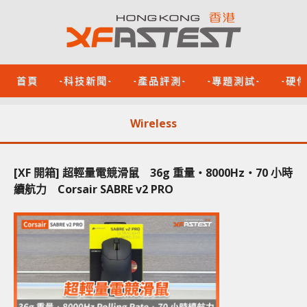
首頁
-科技新聞-
-產品評測-
-專題測試-
-硬
Wireless
[XF 開箱] 超輕量電競滑鼠 36g 重量‧8000Hz‧70 小時
續航力 Corsair SABRE v2 PRO