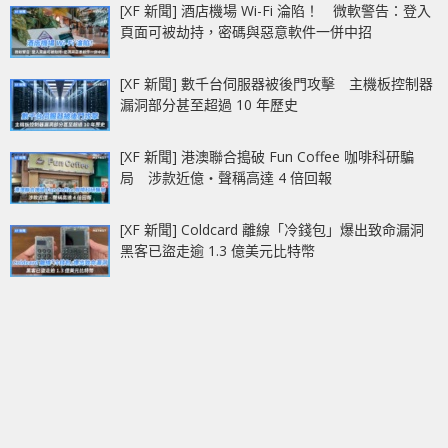
[XF 新聞] 酒店機場 Wi-Fi 淪陷！ 微軟警告：登入
頁面可被劫持，密碼與惡意軟件一併中招
[XF 新聞] 數千台伺服器被後門攻擊 主機板控制器
漏洞部分甚至超過 10 年歷史
[XF 新聞] 港澳聯合搗破 Fun Coffee 咖啡科研騙
局 涉款近億‧聲稱高達 4 倍回報
[XF 新聞] Coldcard 離線「冷錢包」爆出致命漏洞
黑客已盜走逾 1.3 億美元比特幣