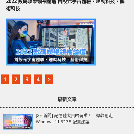
2022 數碼娛樂領袖論壇 首設元宇宙體驗‧運動科技‧藝
術科技
1
2
3
4
>
最新文章
[XF 新聞] 記憶體太貴唔玩啦！ 微軟刪走
Windows 11 32GB 配置建議