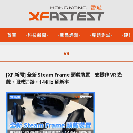
首頁
-科技新聞-
-產品評測-
-專題測試-
-硬
VR
[XF 新聞] 全新 Steam Frame 頭戴裝置 支援非 VR 遊
戲‧眼球追蹤‧144Hz 刷新率