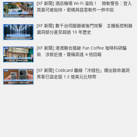
[XF 新聞] 酒店機場 Wi-Fi 淪陷！ 微軟警告：登入
頁面可被劫持，密碼與惡意軟件一併中招
[XF 新聞] 數千台伺服器被後門攻擊 主機板控制器
漏洞部分甚至超過 10 年歷史
[XF 新聞] 港澳聯合搗破 Fun Coffee 咖啡科研騙
局 涉款近億‧聲稱高達 4 倍回報
[XF 新聞] Coldcard 離線「冷錢包」爆出致命漏洞
黑客已盜走逾 1.3 億美元比特幣